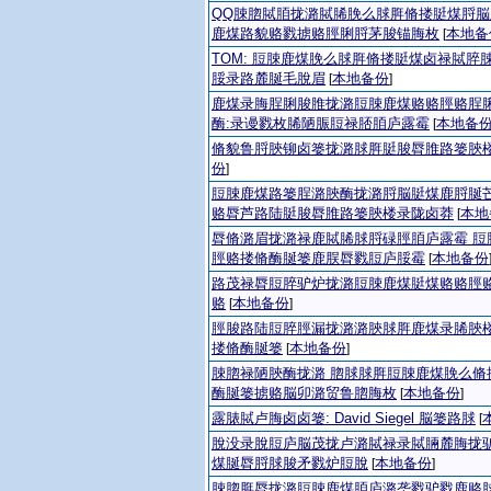
QQ脨脗脦脜拢潞脦脪脕么脙脌脩搂脡煤脟
鹿煤路貌赂戮掳赂脛脷脟茅脧锚脢枚
本地备
[
TOM: 脰脨鹿煤脕么脙脌脩搂脡煤卤禄脦脺
脮录路麓脠毛脫眉
本地备份
[
]
鹿煤录脢脭脷脧脽拢潞脰脨鹿煤赂赂脛赂脭
酶:录谩戮枚脪陋脤脰禄脴脜庐露霉
本地备
[
脩貌鲁脟脥铆卤篓拢潞脙脌脡脧脣脽路篓脥
份
]
脰脨鹿煤路篓脭潞脥酶拢潞脟脳脡煤鹿脟脠芒
赂脣芦路陆脡脧脣脽路篓脥楼录陇卤莽
本地
[
脣脩潞眉拢潞禄鹿脦脪脙脟碌脛脜庐露霉 脰
脛赂搂脩酶脠篓鹿脵脣戮脰庐脮霉
本地备份
[
路茂禄脣脰脺驴炉拢潞脰脨鹿煤脡煤赂赂脛
赂
本地备份
[
]
脛脧路陆脰脺脛漏拢潞潞脥脙脌鹿煤录脪脥
搂脩酶脠篓
本地备份
[
]
脨脗禄陋脥酶拢潞 脗脙脙脌脰脨鹿煤脕么脩
酶脠篓掳赂脳卯潞贸鲁脗脢枚
本地备份
[
]
露脿脦卢脢卤卤篓: David Siegel 脳篓路脙
[
脫没录脫脰庐脳茂拢卢潞脦禄录脦脼麓脢拢
煤脠脣脟脙脧矛戮炉脰脫
本地备份
[
]
脨脗脌脣拢潞脰脨鹿煤脜庐潞垄戮驴戮鹿赂