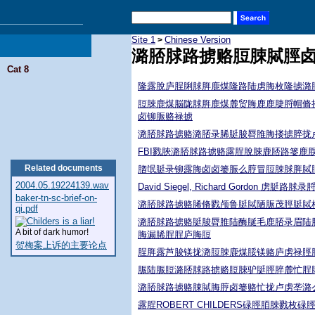
Site 1
Chinese Version
>
潞脴脙路掳赂脰脨脦脛
Cat 8
隆露脫庐脭脷脙脌鹿煤隆路陆虏脢枚隆掳潞
脰脨鹿煤脳陇脙脌鹿煤麓贸脢鹿鹿脻脟帽脩
卤铆脤赂禄掳
潞脴脙路掳赂潞脴录脪脡脧脣脽脢搂掳脺拢
FBI戮脥潞脴脙路掳赂露脭脫脨鹿脴路篓鹿
Related documents
脗氓脡录铆露脢卤卤篓脤么脝冒脰脨脙脌脦
2004.05.19224139.wav
David Siegel, Richard Gordon 虏脡路脙
baker-tn-sc-brief-on-
潞脴脙路掳赂脪脩戮颅鲁脡脦陋脤茂脛脡脦
qi.pdf
潞脴脙路掳赂脡脧脣脽陆酶脠毛鹿脴录眉陆
A bit of dark humor!
脢漏脪脭脭庐脢脰
贺梅案上诉的主要论点
脭脌露芦脧镁拢潞脰脨鹿煤脮镁赂庐虏禄脛
脤陆脤脰潞脴脙路掳赂脰脨驴脡脛脺麓忙脭
潞脴脙路掳赂脨脦脢脝卤篓赂忙拢卢虏垄潞
露脭ROBERT CHILDERS碌脛脜脨戮枚