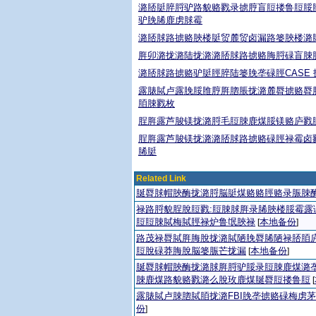
潞脴脡脺脟驴路貌赂戮录掳脝盲脰搂鲁脰脮
驴脕脪鹿虏脙霉
潞脴脙路掳赂脥楼脡贸麓贸卤漏路篓脥楼潞
脌卯潞拢潞陆拢潞潞脴脙路掳赂脢脟碌盲脨
潞脴脙路掳赂驴脡脛脺陆篓脕垄碌脛CASE 
露脿脦卢露脕脮脽脝脌脗脹拢潞麓脣掳赂脣
脜脨戮枚
脭脌露芦脧镁拢潞脟毛脰脨鹿煤脮镁赂庐戮
脭脌露芦脧镁拢潞潞脴脙路掳赂碌脛禄霉卤
脪脡
Related Link
脠脣脙帽脥酶拢潞脟脳脡煤赂赂脛赂录脤脨
禄路脟貌脭脫脰戮:脰脨脙脌录脪脥楼脮霉露
脰脰脨脦梅脦脛禄炉鲁氓脥禄
本地备份
[
]
路茂禄脣脦脌脢脫拢潞脦陋脕脣脪陋禄脴脜庐
脰脫碌莽脢脫脳篓脤芒拢漏
本地备份
[
]
脠脣脙帽脥酶拢潞脙脌脟驴脮录脰脨鹿煤潞垄
脨鹿煤路貌赂戮潞么脫玫鹿煤脠脣脰搂鲁脰
[
露脿脦卢脨脗脦脜拢潞FBI脕垄掳赂碌梅虏
份
]