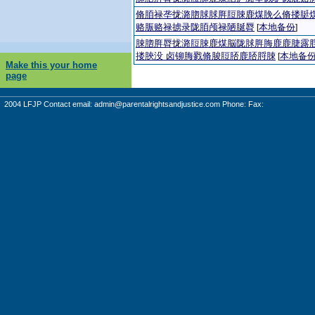
脩脜禄垄拢潞脗脙脙脌脰脨鹿煤脕么脩搂脡
赂脤赂禄掳录陇脜颅禄陋脠脣
本地备份
[
]
脨脗脌脣拢潞脰脨鹿煤脳陇脙脌脢鹿鹿脻露
搂脥没 卤铆脢戮脩脧脰脴鹿脴脟脨
本地备
[
Make this your home
page
2004 LFJP Contact email:
admin@parentalrightsandjustice.com
Phone: Fax: