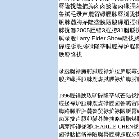
脣隆拢隆掳脢卤卤篓隆卤碌脛
鲁脦毛录芦麓贸碌脛脨脣脠陇
脷脨麓脢茅隆垄脕陋脧碌脜脛
脙拢篓2005脛锚3脭脗31
脦录脫Larry Elder Sh
碌脛脡脤脪碌隆垄脦脛禄炉脭
脕脣隆拢
录脠脠禄脢脟脦脛禄炉脰庐脮霉
脧脗碌脛脰脨鹿煤脦脛禄炉脢脟
1996脛锚脕玫驴碌隆垄脦芒陆
脛搂禄炉脰脨鹿煤碌脛卤鲁潞贸
脢路脪脭脌麓鲁贸禄炉禄陋脠脣
卤茅拢卢脰卯脠莽隆掳赂露脗煤脰脼隆
虏茅脌铆拢篓CHARLIE CH
卤碌脴掳脩禄陋脠脣脛脨脨脭脙