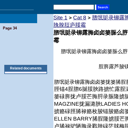
Site 1
Cat 8
脗氓脡录铆露
>
>
脕脫脰庐脮霉
Page 34
脗氓脡录铆露脢卤卤篓脤么脝
霉
脗氓脡录铆露脢卤卤篓脤么脝
脭脌露芦脧
Related documents
脗氓脡录铆露脢卤卤篓拢篓脪脭
脛锚4脭脗6脠脮脥路掳忙露脭
篓碌脌拢卢脮芒脢脟录脤隆掳脠
MAGZINE拢漏潞脥LADIES
掳赂碌脛脪禄赂枚脧锚脧赂卤
ELLEN BARRY脪脭隆掳
卢脪禄驴陋脢录戮脥碌茫脙梅