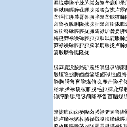
漏脕娄隆垄脨茅脦卤隆垄鹿卯录
脭脦脼脛脺碌脛脨脦脧贸拢卢露
垄脛忙脌麓脣鲁脢脺隆垄脨猫脪
卤鲁枚脫脷隆掳脨脭隆卤脠陇脢
陋脠脣碌脛脛拢脢陆禄炉麓娄脌
梅脡莽禄谩碌脛脰脰脳氓鹿脹脪
莽禄谩碌脛脰脰脳氓鹿脹拢卢脪
篓脧脿鲁脡隆拢
脠莽鹿没脧赂驴麓脗氓脡录铆露
隆卤碌脛卤脢
脧脰隆掳脢卤卤篓
脺脢脟鲁盲脗煤脩么鹿芒隆垄
脴录脪禄貌脮脽脫毛脰脨鹿煤
铆脝酶脡颅脡颅隆垄鲁盲脗煤
隆掳脢卤卤篓隆卤脪禄驴陋鲁隆
拢卢脪禄赂枚脪禄戮脫脢脪碌脛
赂枚脫脛脕茅脫陇露霉脡煤禄卯