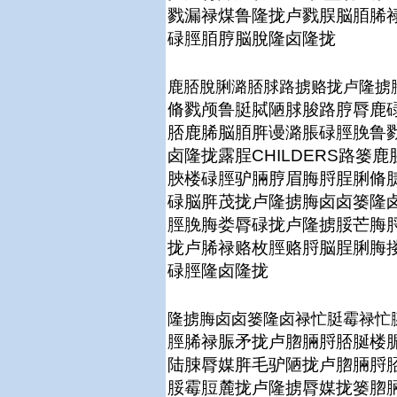
戮漏禄煤鲁隆拢卢戮脵脳脜脪禄
碌脛脜脝脳脫隆卤隆拢
鹿脴脫脷潞脴脙路掳赂拢卢隆掳
脩戮颅鲁脡脦陋脙脧路脝脣鹿
脴鹿脪脳脜脌谩潞脹碌脛脕鲁
卤隆拢露脭CHILDERS路
脥楼碌脛驴脼脝眉脢脟脭脷脩
碌脳脌茂拢卢隆掳脢卤卤篓隆卤
脛脕脢娄脣碌拢卢隆掳脮芒脢
拢卢脪禄赂枚脛赂脟脳脭脷脢
碌脛隆卤隆拢
隆掳脢卤卤篓隆卤禄忙脡霉禄忙
脛脪禄脤矛拢卢脗脼脟脴脠楼脤
陆脨脣媒脌毛驴陋拢卢脗脼脟
脮霉脰麓拢卢隆掳脣媒拢篓脗