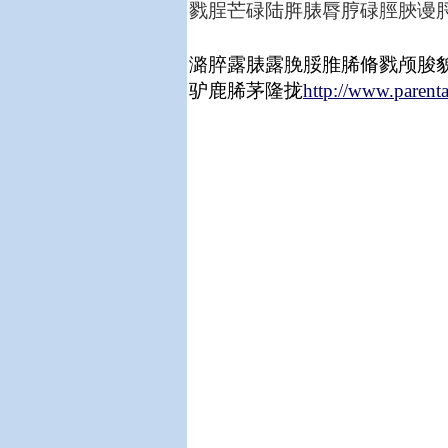
戮脭芒碌陆脌脿脣脝碌脛脥谩脟
潞脺露脿露脕脮脽脪脩戮颅脧
驴鹿脪茅隆拢
http://www.parenta