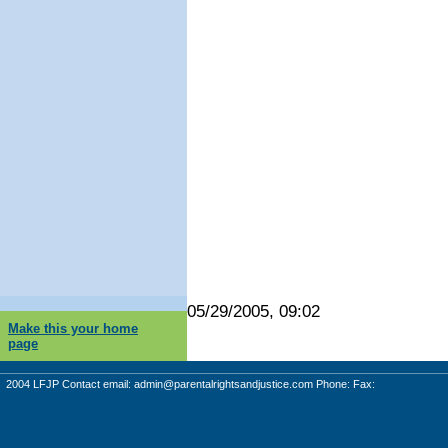
05/29/2005, 09:02
Make this your home
page
2004 LFJP Contact email:
admin@parentalrightsandjustice.com
Phone: Fax: