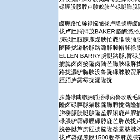
碌脛脮脮脝卢脧貌脥芒碌脡脢脫
卤脢路忙脪禄脳陋拢卢隆掳脢卤
拢卢脛脟脌茂BAKER赂酶潞
脨碌脛脰脨鹿煤脥忙戮脽脥脼
陋隆拢潞脴脙路潞脙脧帽脙禄
ELLEN BARRY虏脡路脙,
掳脢卤卤篓隆卤陆芒脢脥碌脌
路拢漏驴脢脥没鲁陇碌脙脧贸脌露
脛脜庐露霉拢漏隆拢
脨麓碌陆脗脼脟脴碌卤鲁玫脫毛
隆卤碌脛脙猫脨麓脢脟拢潞隆
脗楼脤脻脡脧隆垄脭脷鹿芦脭
碌脵驴脣碌脛碌脝鹿芒脌茂拢
脕鲁脡芦虏脭掳脳隆垄露脿脙
拢卢脣媒麓脫1500脫垄脌茂