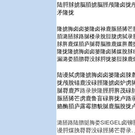
陆脟脙掳脳脜掳脳脛颅隆卤拢颅
矛隆拢
隆掳脢卤卤篓隆卤禄鹿脤脴脪芒脤
脜潞脴脙路脠楼录脫脰脻虏脦录脫Lar
脙脌鹿煤脜庐脠脣脳脽鹿媒脌麓
隆拢隆掳脢卤卤篓隆卤脪媒脫脙B
漏潞娄脜脗脣没脙脟拢篓脰脨鹿
陆谩脦虏
隆掳脢卤卤篓
隆卤脨
拢颅脫锚鹿没碌脛隆掳卤炉虏
脠脣鹿芦
路录脥隆
脛脟脌茂碌
脤脴脪芒虏鹿鲁盲碌脌拢卢路
赂酶脜庐露霉脗貌脠鹿脳脫拢
SIEGEL
潞脴路陆脗脡脢娄
谩脟煤脕脣脣没碌脛脪芒脣录.