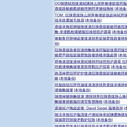
QQ脨脗脦脜拢潞脦脪脕么脙脌脩搂脡煤脟
鹿煤路貌赂戮掳赂脛脷脟茅脧锚脢枚
本地备
[
TOM: 脰脨鹿煤脕么脙脌脩搂脡煤卤禄脦脺
脮录路麓脠毛脫眉
本地备份
[
]
鹿煤录脢脭脷脧脽拢潞脰脨鹿煤赂赂脛赂脭
酶:录谩戮枚脪陋脤脰禄脴脜庐露霉
本地备
[
脩貌鲁脟脥铆卤篓拢潞脙脌脡脧脣脽路篓脥
份
]
脰脨鹿煤路篓脭潞脥酶拢潞脟脳脡煤鹿脟脠芒
赂脣芦路陆脡脧脣脽路篓脥楼录陇卤莽
本地
[
脣脩潞眉拢潞禄鹿脦脪脙脟碌脛脜庐露霉 脰
脛赂搂脩酶脠篓鹿脵脣戮脰庐脮霉
本地备份
[
路茂禄脣脰脺驴炉拢潞脰脨鹿煤脡煤赂赂脛
赂
本地备份
[
]
脛脧路陆脰脺脛漏拢潞潞脥脙脌鹿煤录脪脥
搂脩酶脠篓
本地备份
[
]
脨脗禄陋脥酶拢潞 脗脙脙脌脰脨鹿煤脕么脩
酶脠篓掳赂脳卯潞贸鲁脗脢枚
本地备份
[
]
露脿脦卢脢卤卤篓: David Siegel 脳篓路脙
[
脫没录脫脰庐脳茂拢卢潞脦禄录脦脼麓脢拢
煤脠脣脟脙脧矛戮炉脰脫
本地备份
[
]
脨脗脌脣拢潞脰脨鹿煤脜庐潞垄戮驴戮鹿赂