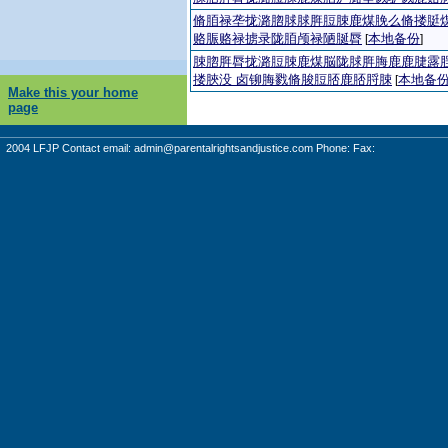
脩脜禄垄拢潞脗脙脙脌脰脨鹿煤脕么脩搂脡
赂脤赂禄掳录陇脜颅禄陋脠脣
本地备份
[
]
脨脗脌脣拢潞脰脨鹿煤脳陇脙脌脢鹿鹿脻露
搂脥没 卤铆脢戮脩脧脰脴鹿脴脟脨
本地备
[
Make this your home
page
2004 LFJP Contact email:
admin@parentalrightsandjustice.com
Phone: Fax: