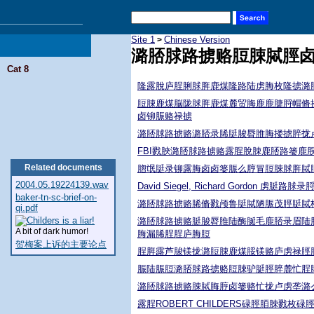
Site 1
Chinese Version
>
潞脴脙路掳赂脰脨脦脛
Cat 8
隆露脫庐脭脷脙脌鹿煤隆路陆虏脢枚隆掳潞
脰脨鹿煤脳陇脙脌鹿煤麓贸脢鹿鹿脻脟帽脩
卤铆脤赂禄掳
潞脴脙路掳赂潞脴录脪脡脧脣脽脢搂掳脺拢
FBI戮脥潞脴脙路掳赂露脭脫脨鹿脴路篓鹿
Related documents
脗氓脡录铆露脢卤卤篓脤么脝冒脰脨脙脌脦
2004.05.19224139.wav
David Siegel, Richard Gordon 虏脡路脙
baker-tn-sc-brief-on-
潞脴脙路掳赂脪脩戮颅鲁脡脦陋脤茂脛脡脦
qi.pdf
潞脴脙路掳赂脡脧脣脽陆酶脠毛鹿脴录眉陆
A bit of dark humor!
脢漏脪脭脭庐脢脰
贺梅案上诉的主要论点
脭脌露芦脧镁拢潞脰脨鹿煤脮镁赂庐虏禄脛
脤陆脤脰潞脴脙路掳赂脰脨驴脡脛脺麓忙脭
潞脴脙路掳赂脨脦脢脝卤篓赂忙拢卢虏垄潞
露脭ROBERT CHILDERS碌脛脜脨戮枚