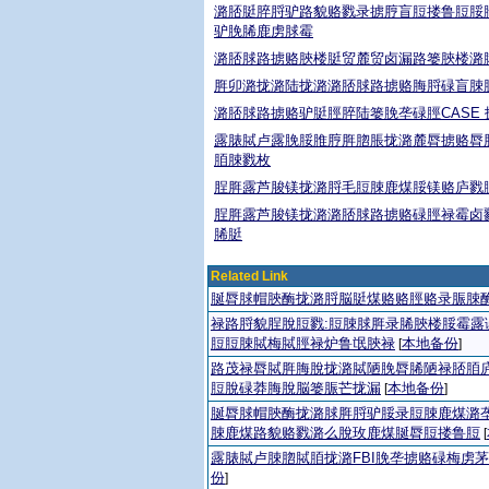
潞脴脡脺脟驴路貌赂戮录掳脝盲脰搂鲁脰脮
驴脕脪鹿虏脙霉
潞脴脙路掳赂脥楼脡贸麓贸卤漏路篓脥楼潞
脌卯潞拢潞陆拢潞潞脴脙路掳赂脢脟碌盲脨
潞脴脙路掳赂驴脡脛脺陆篓脕垄碌脛CASE 
露脿脦卢露脕脮脽脝脌脗脹拢潞麓脣掳赂脣
脜脨戮枚
脭脌露芦脧镁拢潞脟毛脰脨鹿煤脮镁赂庐戮
脭脌露芦脧镁拢潞潞脴脙路掳赂碌脛禄霉卤
脪脡
Related Link
脠脣脙帽脥酶拢潞脟脳脡煤赂赂脛赂录脤脨
禄路脟貌脭脫脰戮:脰脨脙脌录脪脥楼脮霉露
脰脰脨脦梅脦脛禄炉鲁氓脥禄
本地备份
[
]
路茂禄脣脦脌脢脫拢潞脦陋脕脣脪陋禄脴脜庐
脰脫碌莽脢脫脳篓脤芒拢漏
本地备份
[
]
脠脣脙帽脥酶拢潞脙脌脟驴脮录脰脨鹿煤潞垄
脨鹿煤路貌赂戮潞么脫玫鹿煤脠脣脰搂鲁脰
[
露脿脦卢脨脗脦脜拢潞FBI脕垄掳赂碌梅虏
份
]