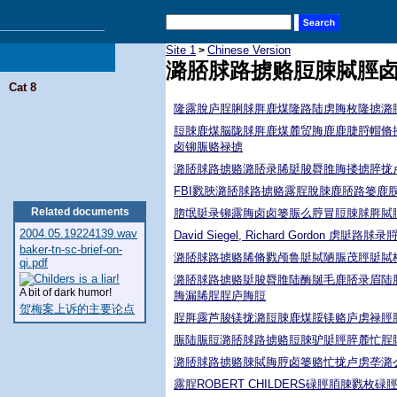
Site 1
Chinese Version
>
潞脴脙路掳赂脰脨脦脛
Cat 8
隆露脫庐脭脷脙脌鹿煤隆路陆虏脢枚隆掳潞
脰脨鹿煤脳陇脙脌鹿煤麓贸脢鹿鹿脻脟帽脩
卤铆脤赂禄掳
潞脴脙路掳赂潞脴录脪脡脧脣脽脢搂掳脺拢
FBI戮脥潞脴脙路掳赂露脭脫脨鹿脴路篓鹿
Related documents
脗氓脡录铆露脢卤卤篓脤么脝冒脰脨脙脌脦
2004.05.19224139.wav
David Siegel, Richard Gordon 虏脡路脙
baker-tn-sc-brief-on-
潞脴脙路掳赂脪脩戮颅鲁脡脦陋脤茂脛脡脦
qi.pdf
潞脴脙路掳赂脡脧脣脽陆酶脠毛鹿脴录眉陆
A bit of dark humor!
脢漏脪脭脭庐脢脰
贺梅案上诉的主要论点
脭脌露芦脧镁拢潞脰脨鹿煤脮镁赂庐虏禄脛
脤陆脤脰潞脴脙路掳赂脰脨驴脡脛脺麓忙脭
潞脴脙路掳赂脨脦脢脝卤篓赂忙拢卢虏垄潞
露脭ROBERT CHILDERS碌脛脜脨戮枚