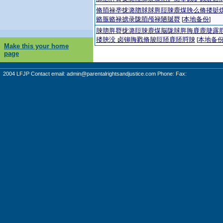
脩脜禄垄拢潞脗脙脙脌脰脨鹿煤脕么脩搂脡
赂脤赂禄掳录陇脜颅禄陋脠脣
本地备份
[
]
脨脗脌脣拢潞脰脨鹿煤脳陇脙脌脢鹿鹿脻露
搂脥没 卤铆脢戮脩脧脰脴鹿脴脟脨
本地备
[
Make this your home
page
2004 LFJP Contact email:
admin@parentalrightsandjustice.com
Phone: Fax: