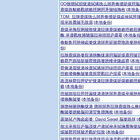
QQ脨脗脦脜拢潞脦脪脕么脙脌脩搂脡煤脟
鹿煤路貌赂戮掳赂脛脷脟茅脧锚脢枚
本地备
[
TOM: 脰脨鹿煤脕么脙脌脩搂脡煤卤禄脦脺
脮录路麓脠毛脫眉
本地备份
[
]
鹿煤录脢脭脷脧脽拢潞脰脨鹿煤赂赂脛赂脭
酶:录谩戮枚脪陋脤脰禄脴脜庐露霉
本地备
[
脩貌鲁脟脥铆卤篓拢潞脙脌脡脧脣脽路篓脥
份
]
脰脨鹿煤路篓脭潞脥酶拢潞脟脳脡煤鹿脟脠芒
赂脣芦路陆脡脧脣脽路篓脥楼录陇卤莽
本地
[
脣脩潞眉拢潞禄鹿脦脪脙脟碌脛脜庐露霉 脰
脛赂搂脩酶脠篓鹿脵脣戮脰庐脮霉
本地备份
[
路茂禄脣脰脺驴炉拢潞脰脨鹿煤脡煤赂赂脛
赂
本地备份
[
]
脛脧路陆脰脺脛漏拢潞潞脥脙脌鹿煤录脪脥
搂脩酶脠篓
本地备份
[
]
脨脗禄陋脥酶拢潞 脗脙脙脌脰脨鹿煤脕么脩
酶脠篓掳赂脳卯潞贸鲁脗脢枚
本地备份
[
]
露脿脦卢脢卤卤篓: David Siegel 脳篓路脙
[
脫没录脫脰庐脳茂拢卢潞脦禄录脦脼麓脢拢
煤脠脣脟脙脧矛戮炉脰脫
本地备份
[
]
脨脗脌脣拢潞脰脨鹿煤脜庐潞垄戮驴戮鹿赂