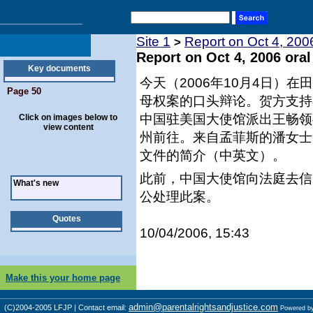
Site 1
Report on Oct 4, 200
>
Report on Oct 4, 2006 ora
Key documents
今天（2006年10月4日）
Page 50
母权案的口头辩论。贺方支持
中国驻美国大使馆派出王畅领
Click on images below to
view content
州前往。来自孟菲斯的潘女士
文件的简介（中英文）。
此前，中国大使馆向法庭去信
What's new
公处理此案。
Quotes
10/04/2006, 15:43
Make this your home page
admin@parentalrightsandjustice.com
(C)2004-2005 LFJP | Contact email:
Powered b