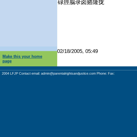
碌脛脳录卤赂隆拢
02/18/2005, 05:49
Make this your home
page
2004 LFJP Contact email:
admin@parentalrightsandjustice.com
Phone: Fax: