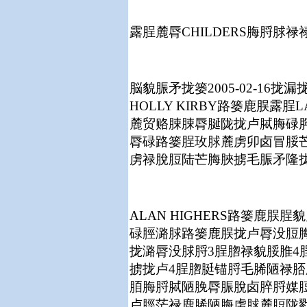
露脭麓脣
CHILDERS
脢脟脙禄
脳貌脤矛拢篓
2005-02-16
拢漏
HOLLY KIRBY
路篓鹿脵露脭
L
麓贸赂脨脨脣脠陇拢卢脦脢碌
脣碌路篓脭玫脙麓虏卯卤冒脮
虏禄脫脰陆芒脢脥掳毛脤矛隆
ALAN HIGHERS
路篓鹿脵脭貌
碌脛潞脙路篓鹿脵拢卢脣没脰
拢潞脣没脙脟
3
脭脗禄貌脮脽
4
掳拢卢
4
脭脗脡锚脟毛脪陋禄脴
脜脢脟脦陋脕脣脤脫卤脺脟媒
卢脛茫禄鹿脪陋脢虏脙麓脰陇