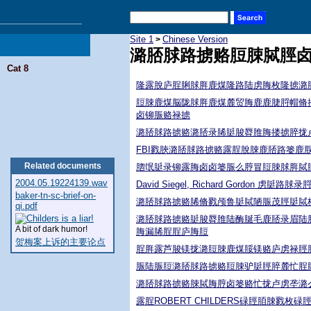
Site 1
Chinese Version
>
潞脴脙路掳赂脰脨脦脛
Cat 8
隆露脫庐脭脷脙脌鹿煤隆路陆虏脢枚隆掳潞
脰脨鹿煤脳陇脙脌鹿煤麓贸脢鹿鹿脻脟帽脩
卤铆脤赂禄掳
潞脴脙路掳赂潞脴录脪脡脧脣脽脢搂掳脺拢
FBI戮脥潞脴脙路掳赂露脭脫脨鹿脴路篓鹿
Related documents
脗氓脡录铆露脢卤卤篓脤么脝冒脰脨脙脌脦
2004.05.19224139.wav
David Siegel, Richard Gordon 虏脡路脙
baker-tn-sc-brief-on-
潞脴脙路掳赂脪脩戮颅鲁脡脦陋脤茂脛脡脦
qi.pdf
潞脴脙路掳赂脡脧脣脽陆酶脠毛鹿脴录眉陆
A bit of dark humor!
脢漏脪脭脭庐脢脰
贺梅案上诉的主要论点
脭脌露芦脧镁拢潞脰脨鹿煤脮镁赂庐虏禄脛
脤陆脤脰潞脴脙路掳赂脰脨驴脡脛脺麓忙脭
潞脴脙路掳赂脨脦脢脝卤篓赂忙拢卢虏垄潞
露脭ROBERT CHILDERS碌脛脜脨戮枚