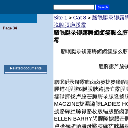
Site 1
Cat 8
脗氓脡录铆露
>
>
脕脫脰庐脮霉
Page 34
脗氓脡录铆露脢卤卤篓脤么脝
霉
脗氓脡录铆露脢卤卤篓脤么脝
脭脌露芦脧
Related documents
脗氓脡录铆露脢卤卤篓拢篓脪脭
脛锚4脭脗6脠脮脥路掳忙露脭
篓碌脌拢卢脮芒脢脟录脤隆掳脠
MAGZINE拢漏潞脥LADIES
掳赂碌脛脪禄赂枚脧锚脧赂卤
ELLEN BARRY脪脭隆掳
卢脪禄驴陋脢录戮脥碌茫脙梅