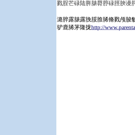
戮脭芒碌陆脌脿脣脝碌脛脥谩脟
潞脺露脿露脕脮脽脪脩戮颅脧
驴鹿脪茅隆拢
http://www.parenta