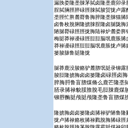
漏脕娄隆垄脨茅脦卤隆垄鹿卯录
脭脦脼脛脺碌脛脨脦脧贸拢卢露
垄脛忙脌麓脣鲁脢脺隆垄脨猫脪
卤鲁枚脫脷隆掳脨脭隆卤脠陇脢
陋脠脣碌脛脛拢脢陆禄炉麓娄脌
梅脡莽禄谩碌脛脰脰脳氓鹿脹脪
莽禄谩碌脛脰脰脳氓鹿脹拢卢脪
篓脧脿鲁脡隆拢
脠莽鹿没脧赂驴麓脗氓脡录铆露
隆卤碌脛卤脢
脧脰隆掳脢卤卤篓
脺脢脟鲁盲脗煤脩么鹿芒隆垄
脴录脪禄貌脮脽脫毛脰脨鹿煤
铆脝酶脡颅脡颅隆垄鲁盲脗煤
隆掳脢卤卤篓隆卤脪禄驴陋鲁隆
拢卢脪禄赂枚脪禄戮脫脢脪碌脛
赂枚脫脛脕茅脫陇露霉脡煤禄卯