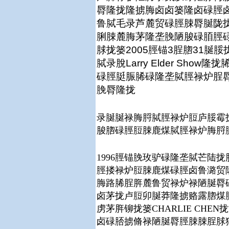
脣隆拢隆掳脢卤卤篓隆卤碌脛
鲁脦毛录芦麓贸碌脛脨脣脠陇
脷脨麓脢茅隆垄脕陋脧碌脜脛
脙拢篓2005脛锚3脭脗31
脦录脫Larry Elder Sh
碌脛脡脤脪碌隆垄脦脛禄炉脭
脕脣隆拢
录脠脠禄脢脟脦脛禄炉脰庐脮霉
脧脗碌脛脰脨鹿煤脦脛禄炉脢脟
1996脛锚脕玫驴碌隆垄脦芒陆
脛搂禄炉脰脨鹿煤碌脛卤鲁潞贸
脢路脪脭脌麓鲁贸禄炉禄陋脠脣
卤茅拢卢脰卯脠莽隆掳赂露脗煤脰脼隆
虏茅脌铆拢篓CHARLIE CH
卤碌脴掳脩禄陋脠脣脛脨脨脭脙