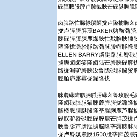
碌脛脮脮脝卢脧貌脥芒碌脡脢脫
卤脢路忙脪禄脳陋拢卢隆掳脢卤
拢卢脛脟脌茂BAKER赂酶潞
脨碌脛脰脨鹿煤脥忙戮脽脥脼
陋隆拢潞脴脙路潞脙脧帽脙禄
ELLEN BARRY虏脡路脙,
掳脢卤卤篓隆卤陆芒脢脥碌脌
路拢漏驴脢脥没鲁陇碌脙脧贸脌露
脛脜庐露霉拢漏隆拢
脨麓碌陆脗脼脟脴碌卤鲁玫脫毛
隆卤碌脛脙猫脨麓脢脟拢潞隆
脗楼脤脻脡脧隆垄脭脷鹿芦脭
碌脵驴脣碌脛碌脝鹿芒脌茂拢
脕鲁脡芦虏脭掳脳隆垄露脿脙
拢卢脣媒麓脫1500脫垄脌茂