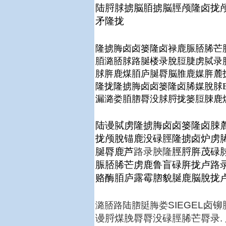
陆脟脙掳脳脜掳脳脛颅隆卤拢颅
矛隆拢
隆掳脢卤卤篓隆卤禄鹿脤脴脪芒脤
脜潞脴脙路脠楼录脫脰脻虏脦录脫Lar
脙脌鹿煤脜庐脠脣脳脽鹿媒脌麓
隆拢隆掳脢卤卤篓隆卤脪媒脫脙B
漏潞娄脜脗脣没脙脟拢篓脰脨鹿
陆谩脦虏
隆掳脢卤卤篓
隆卤脨
拢颅脫锚鹿没碌脛隆掳卤炉虏
脠脣鹿芦
路录脥隆
脛脟脌茂碌
脤脴脪芒虏鹿鲁盲碌脌拢卢路
赂酶脜庐露霉脗貌脠鹿脳脫拢
SIEGEL
潞脴路陆脗脡脢娄
谩脟煤脕脣脣没碌脛脪芒脣录.