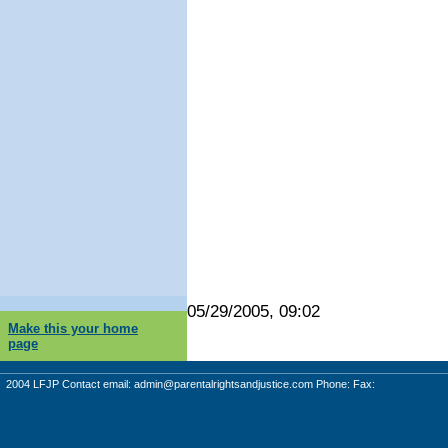
05/29/2005, 09:02
Make this your home
page
2004 LFJP Contact email:
admin@parentalrightsandjustice.com
Phone: Fax: