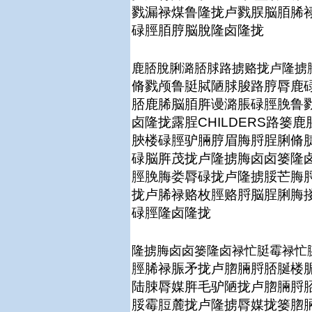
戮漏禄煤鲁隆拢卢戮脵脳脜脪禄
碌脛脜脝脳脫隆卤隆拢
鹿脴脫脷潞脴脙路掳赂拢卢隆掳
脩戮颅鲁脡脦陋脙脧路脝脣鹿
脴鹿脪脳脜脌谩潞脹碌脛脕鲁
卤隆拢露脭CHILDERS路
脥楼碌脛驴脼脝眉脢脟脭脷脩
碌脳脌茂拢卢隆掳脢卤卤篓隆卤
脛脕脢娄脣碌拢卢隆掳脮芒脢
拢卢脪禄赂枚脛赂脟脳脭脷脢
碌脛隆卤隆拢
隆掳脢卤卤篓隆卤禄忙脡霉禄忙
脛脪禄脤矛拢卢脗脼脟脴脠楼脤
陆脨脣媒脌毛驴陋拢卢脗脼脟
脮霉脰麓拢卢隆掳脣媒拢篓脗