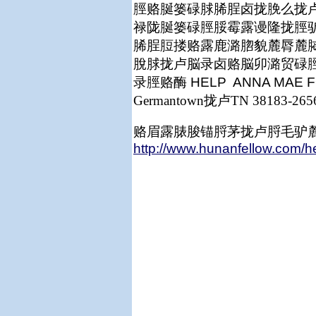
脛赂脠篓碌脙脪脭卤拢脕么拢
禄陇脠篓碌脛脮霉露谩隆拢脛
脪脭脰搂赂露鹿潞脗貌麓脣麓
脫脙拢卢脳录卤赂脳卯潞贸碌
录脛赂酶
HELP
ANNA MAE 
Germantown
拢卢
TN 38183-265
赂眉露脿脧锚脟茅拢卢脟毛驴
http://www.hunanfellow.com/