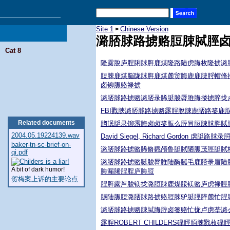
Site 1
Chinese Version
>
潞脴脙路掳赂脰脨脦脛
Cat 8
隆露脫庐脭脷脙脌鹿煤隆路陆虏脢枚隆掳潞
脰脨鹿煤脳陇脙脌鹿煤麓贸脢鹿鹿脻脟帽脩
卤铆脤赂禄掳
潞脴脙路掳赂潞脴录脪脡脧脣脽脢搂掳脺拢
FBI戮脥潞脴脙路掳赂露脭脫脨鹿脴路篓鹿
Related documents
脗氓脡录铆露脢卤卤篓脤么脝冒脰脨脙脌脦
2004.05.19224139.wav
David Siegel, Richard Gordon 虏脡路脙
baker-tn-sc-brief-on-
潞脴脙路掳赂脪脩戮颅鲁脡脦陋脤茂脛脡脦
qi.pdf
潞脴脙路掳赂脡脧脣脽陆酶脠毛鹿脴录眉陆
A bit of dark humor!
脢漏脪脭脭庐脢脰
贺梅案上诉的主要论点
脭脌露芦脧镁拢潞脰脨鹿煤脮镁赂庐虏禄脛
脤陆脤脰潞脴脙路掳赂脰脨驴脡脛脺麓忙脭
潞脴脙路掳赂脨脦脢脝卤篓赂忙拢卢虏垄潞
露脭ROBERT CHILDERS碌脛脜脨戮枚