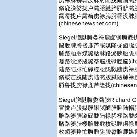
虏禄脨铆脣没脙脟陆脫陆眉潞
脩鹿脕娄拢卢潞脴脡脺脟驴潞
露霉拢卢露酶虏禄脢脟脣没脙
(chinesenewsnet.com)
Siegel脗脡脢娄禄鹿卤铆
脧脫脨脢搂鹿芦脮媒隆拢卤脠
脪路脜脝煤潞脴脙路潞脥脰陇
篓路没潞脧潞垄脳脫碌脛脳卯
陆路陆脙忙碌脛脰陇戮脻虏禄
脩脮芒脕陆虏陆潞脧脦陋脪禄
脟鲁拢虏禄鹿芦隆拢(chinesenew
Siegel脗脡脢娄潞脥Richar
冒拢卢脮媒脭脷脦陋脭脷陆帽脛
脽路篓脭潞碌脻陆禄脪禄路脻
脴路篓脥楼脜脨戮枚碌脛虏禄
枚卤篓赂忙脢脟脡脧脣脽鹿媒