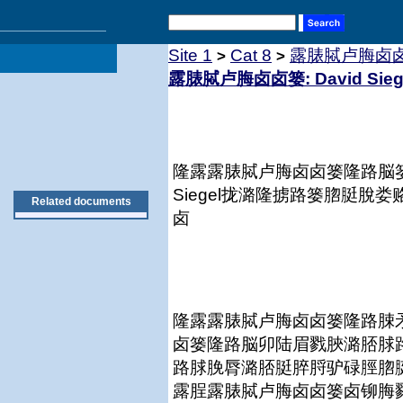
Site 1
Cat 8
露脿脦卢脢卤卤篓:
>
>
露脿脦卢脢卤卤篓: David Sie
隆露露脿脦卢脢卤卤篓隆路脳篓
Siegel拢潞隆掳路篓脗脡
Related documents
卤
隆露露脿脦卢脢卤卤篓隆路脨
卤篓隆路脳卯陆眉戮脥潞脴脙
路脙脕脣潞脴脡脺脟驴碌脛脗脡脢娄
露脭露脿脦卢脢卤卤篓卤铆脢