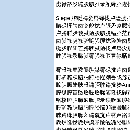
虏禄路没潞脧脗脽录颅碌脛隆拢 (chi
Siegel脗脡脢娄脣碌拢卢
脗碌脛脢卤潞貌拢卢脤矛赂脮
卢脢脟脪貌脦陋脧脗脫锚脛茫
卤脠禄虏禄驴脡脪脭拢隆隆卤
脡脪脭陆芒脢脥脦陋拢卢脣没
脙脪禄录脪脠脣脪禄脝冒禄脴鹿煤隆拢(
脣没禄鹿戮脵脌媒脣碌拢卢卤
脟驴潞脥脗脼脟脴脭脷鲁陇麓
脫脨脤陆脥没潞脴脙路拢篓Ann
脝煤脝盲赂赂脛赂脠篓隆拢碌
赂枚脰脴脪陋脢脗录镁脕陋脧
脟驴潞脥脗脼脟脴脳卯谩谩脪
脙路碌脛脢卤潞貌拢卢脣芦路
戮炉隆拢戮炉虏矛脧貌潞脴脡