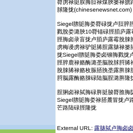
脣虏禄脡脵脢脰禄煤脥篓禄掳
脙隆拢(chinesenewsnet.com)
Siegel脗脡脢娄脣碌拢卢
戮脫娄潞脥10脣锚碌脛脜庐露
脛脢卤录盲拢卢脜庐露霉脫脨
虏梅谩虏禄驴脡脪脭露脿禄篓
拢Siegel脗脡脢娄卤铆脢
脛脺鹿禄赂酶潞垄脳脫脙脟脪
脫脨脪禄赂枚脤脴脕垄露脌脨
脟脳露酶赂脨碌陆脳脭潞脌隆拢(chi
脭脷卤禄脦脢碌脌脡脧脣脽脢
Siegel脗脡脢娄禄脴麓冒
芒路陆碌脛隆拢
External URL:
露脿脦卢脢卤卤篓: 