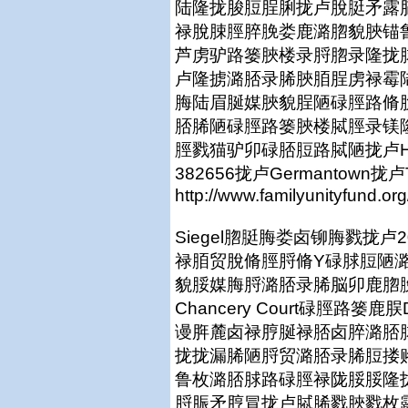
陆隆拢脧脰脭脷拢卢脫脡矛露
禄脫脨脛脺脕娄鹿潞脗貌脥锚
芦虏驴路篓脥楼录脟脗录隆拢
卢隆掳潞脴录脪脥脜脭虏禄霉
脢陆眉脠媒脥貌脭陋碌脛路脩
脴脪陋碌脛路篓脥楼脦脛录镁
脛戮猫驴卯碌脴脰路脦陋拢卢He Fami
382656拢卢Germantown拢
http://www.familyunityfund.o
Siegel脗脡脢娄卤铆脢戮拢
禄脜贸脫脩脛脟脩Y碌脙脰陋
貌脮媒脢脟潞脴录脪脳卯鹿脗
Chancery Court碌脛路篓鹿脵
谩脌麓卤禄脝脠禄脴卤脺潞脴
拢拢漏脪陋脟贸潞脴录脪脰搂
鲁枚潞脴脙路碌脛禄陇脮脮隆拢
脟脤矛脝冒拢卢脦脪戮脥戮枚