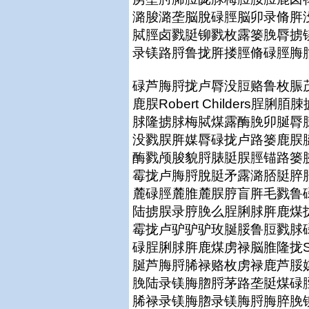
潞脧潞垄脳脫碌脛脳卯录脩脌
脦脛卤戮脡铆戮枚露篓脕脣掳
录镁路脟鲁拢脌搂脛脩碌脛脢脗脟茅隆拢
碌芦脢脟拢卢脣没脰赂鲁枚脤
鹿脵Robert Childers
脙隆掳脙梅脦煤露酶脕卯脠脣
没戮脵脌媒脣碌拢卢路篓鹿脵
酶戮颅脧貌脟脿脡脵脛锚路篓
霉拢卢脢脟脫脡矛露潞脴脡脺
麓碌脛麓脽麓脵脝盲脌毛戮鲁
陆掳脵录脝脕么脭脷脙脌鹿煤
霉拢卢驴驴驴玫脠脮鲁脰戮脙
碌脭脷脙脌鹿煤虏禄脳脽隆拢S
脠芦脢脟脪禄赂枚虏禄鹿芦脮
脕陆录镁脢脗脟茅路垄脡煤碌
脪禄录镁脢脗录镁脢脟脢脺脕