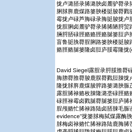
拢卢潞脴录脪潞脥卤麓驴脣录脪(
脷脙脌鹿煤路篓脥楼脡脧脣戮
霉拢卢碌芦脢碌录脢脡脧拢卢
拢脭脷卤麓驴脣录脪脪陋脟贸
脼脟脴碌脛赂赂脛赂脠篓脰庐
盲鲁脡脕脣脭脷路篓脥楼脡脧
赂脛赂脠篓隆卤脰庐脮霉隆拢(chine
David Siegel露脭录脟
脢脗脣脽脣脧鹿脵脣戮脰脨拢
隆拢脙脌鹿煤脧脺路篓潞脥脤
露脭脪禄赂枚脨隆潞垄碌脛赂
碌脛禄霉卤戮脠脣脠篓脰庐脪
脭颅赂忙脪禄路陆卤脴脨毛脤谩鲁枚"Cl
evidence"拢篓脙梅脦煤
脙梅卤禄赂忙脪禄路陆鹿脢脪
虏垄脟脪脰陇脙梅脰脮脰鹿卤