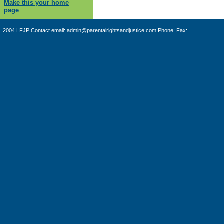
Make this your home
page
2004 LFJP Contact email:
admin@parentalrightsandjustice.com
Phone: Fax: