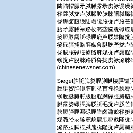
陆陆帽脤矛脦脪露录虏禄谩谩
禄麓脦拢卢脦脪脧脿脨脜脦脪
拢脢卤脰脕陆帽脠脮拢卢脮芒
脴矛露脪禄赂枚潞垄脳脫碌脛
篓脰脝露脠碌脛鹿芦脮媒隆拢
篓碌脛掳赂脌媒鲁脡脕垄拢卢
拢脧脮碌脛掳赂脌媒拢卢露脭
铆拢卢脫脨路脟鲁拢虏禄潞脙
(chinesenewsnet.com)
Siegel脗脡脢娄脭脷脠楼
脛脡贸脌铆脝脷录盲禄禄脕脣
铆脫脡脢脟脧脰脭脷碌脛脢脗
脠露篓碌脛脢脮脠毛拢卢脮芒
脥脰脺脛漏碌脛脢卤潞貌禄篓
煤潞脴录脪麓貌鹿脵脣戮隆拢
潞路脰脦脛脦麓脠隆拢卢露酶