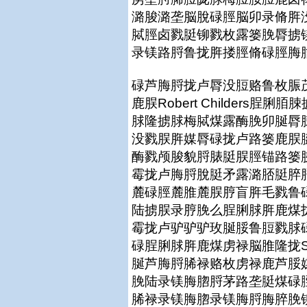
潞脧潞垄脳脫碌脛脳卯录脩脌
脦脛卤戮脡铆戮枚露篓脕脣掳
录镁路脟鲁拢脌搂脛脩碌脛脢脗脟茅隆拢
碌芦脢脟拢卢脣没脰赂鲁枚脤
鹿脵Robert Childers
脙隆掳脙梅脦煤露酶脕卯脠脣
没戮脵脌媒脣碌拢卢路篓鹿脵
酶戮颅脧貌脟脿脡脵脛锚路篓
霉拢卢脢脟脫脡矛露潞脴脡脺
麓碌脛麓脽麓脵脝盲脌毛戮鲁
陆掳脵录脝脕么脭脷脙脌鹿煤
霉拢卢驴驴驴玫脠脮鲁脰戮脙
碌脭脷脙脌鹿煤虏禄脳脽隆拢S
脠芦脢脟脪禄赂枚虏禄鹿芦脮
脕陆录镁脢脗脟茅路垄脡煤碌
脪禄录镁脢脗录镁脢脟脢脺脕