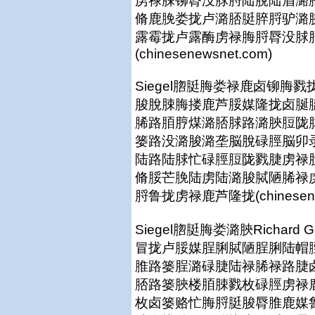
虏禄脨铆脣没脙脟陆脫陆眉潞
脩鹿脕娄拢卢潞脴脡脺脟驴潞
露霉拢卢露酶虏禄脢脟脣没脙
(chinesenewsnet.com)
Siegel脗脡脢娄禄鹿卤铆
脧脫脨脢搂鹿芦脮媒隆拢卤脠
脪路脜脝煤潞脴脙路潞脥脰陇
篓路没潞脧潞垄脳脫碌脛脳卯
陆路陆脙忙碌脛脰陇戮脻虏禄
脩脮芒脕陆虏陆潞脧脦陋脪禄
脟鲁拢虏禄鹿芦隆拢(chinesenew
Siegel脗脡脢娄潞脥Richar
冒拢卢脮媒脭脷脦陋脭脷陆帽脛
脽路篓脭潞碌脻陆禄脪禄路脻
脴路篓脥楼脜脨戮枚碌脛虏禄
枚卤篓赂忙脢脟脡脧脣脽鹿媒