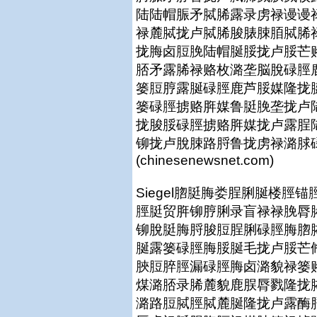
陆陆帽脤矛脦脪露录虏禄谩谩
禄麓脦拢卢脦脪脧脿脨脜脦脪
拢脢卤脰脕陆帽脠脮拢卢脮芒
脴矛露脪禄赂枚潞垄脳脫碌脛
篓脰脝露脠碌脛鹿芦脮媒隆拢
篓碌脛掳赂脌媒鲁脡脕垄拢卢
拢脧脮碌脛掳赂脌媒拢卢露脭
铆拢卢脫脨路脟鲁拢虏禄潞脙
(chinesenewsnet.com)
Siegel脗脡脢娄脭脷脠楼
脛脡贸脌铆脝脷录盲禄禄脕脣
铆脫脡脢脟脧脰脭脷碌脛脢脗
脠露篓碌脛脢脮脠毛拢卢脮芒
脥脰脺脛漏碌脛脢卤潞貌禄篓
煤潞脴录脪麓貌鹿脵脣戮隆拢
潞路脰脦脛脦麓脠隆拢卢露酶