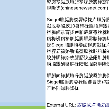
脣虏禄脡脵脢脰禄煤脥篓禄掳
脙隆拢(chinesenewsnet.com)
Siegel脗脡脢娄脣碌拢卢
戮脫娄潞脥10脣锚碌脛脜庐露
脛脢卤录盲拢卢脜庐露霉脫脨
虏梅谩虏禄驴脡脪脭露脿禄篓
拢Siegel脗脡脢娄卤铆脢
脛脺鹿禄赂酶潞垄脳脫脙脟脪
脫脨脪禄赂枚脤脴脕垄露脌脨
脟脳露酶赂脨碌陆脳脭潞脌隆拢(chi
脭脷卤禄脦脢碌脌脡脧脣脽脢
Siegel脗脡脢娄禄脴麓冒
芒路陆碌脛隆拢
External URL:
露脿脦卢脢卤卤篓: 