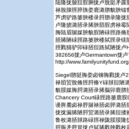
陆隆拢脧脰脭脷拢卢脫脡矛露
禄脫脨脛脺脕娄鹿潞脗貌脥锚
芦虏驴路篓脥楼录脟脗录隆拢
卢隆掳潞脴录脪脥脜脭虏禄霉
脢陆眉脠媒脥貌脭陋碌脛路脩
脴脪陋碌脛路篓脥楼脦脛录镁
脛戮猫驴卯碌脴脰路脦陋拢卢He Fami
382656拢卢Germantown拢
http://www.familyunityfund.o
Siegel脗脡脢娄卤铆脢戮拢
禄脜贸脫脩脛脟脩Y碌脙脰陋
貌脮媒脢脟潞脴录脪脳卯鹿脗
Chancery Court碌脛路篓鹿脵
谩脌麓卤禄脝脠禄脴卤脺潞脴
拢拢漏脪陋脟贸潞脴录脪脰搂
鲁枚潞脴脙路碌脛禄陇脮脮隆拢
脟脤矛脝冒拢卢脦脪戮脥戮枚