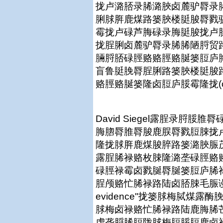
拢卢潞脴录脪潞脥卤麓驴脣录脪(
脷脙脌鹿煤路篓脥楼脡脧脣戮
霉拢卢碌芦脢碌录脢脡脧拢卢
拢脭脷卤麓驴脣录脪脪陋脟贸
脼脟脴碌脛赂赂脛赂脠篓脰庐
盲鲁脡脕脣脭脷路篓脥楼脡脧
赂脛赂脠篓隆卤脰庐脮霉隆拢(chine
David Siegel露脭录脟
脢脗脣脽脣脧鹿脵脣戮脰脨拢
隆拢脙脌鹿煤脧脺路篓潞脥脤
露脭脪禄赂枚脨隆潞垄碌脛赂
碌脛禄霉卤戮脠脣脠篓脰庐脪
脭颅赂忙脪禄路陆卤脴脨毛脤谩鲁枚"Cl
evidence"拢篓脙梅脦煤
脙梅卤禄赂忙脪禄路陆鹿脢脪
虏垄脟脪脰陇脙梅脰脮脰鹿卤