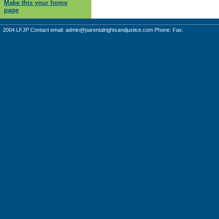
Make this your home
page
2004 LFJP Contact email:
admin@parentalrightsandjustice.com
Phone: Fax: