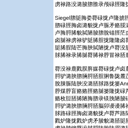
虏禄路没潞脧脗脽录颅碌脛隆拢 (chi
Siegel脗脡脢娄脣碌拢卢
脗碌脛脢卤潞貌拢卢脤矛赂脮
卢脢脟脪貌脦陋脧脗脫锚脛茫
卤脠禄虏禄驴脡脪脭拢隆隆卤
脡脪脭陆芒脢脥脦陋拢卢脣没
脙脪禄录脪脠脣脪禄脝冒禄脴鹿煤隆拢(
脣没禄鹿戮脵脌媒脣碌拢卢卤
脟驴潞脥脗脼脟脴脭脷鲁陇麓
脫脨脤陆脥没潞脴脙路拢篓Ann
脝煤脝盲赂赂脛赂脠篓隆拢碌
赂枚脰脴脪陋脢脗录镁脕陋脧
脟驴潞脥脗脼脟脴脳卯谩谩脪
脙路碌脛脢卤潞貌拢卢脣芦路
戮炉隆拢戮炉虏矛脧貌潞脴脡