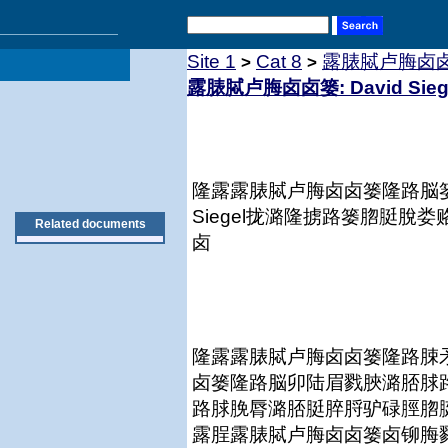
Site 1
Cat 8
露脿脦卢脢卤卤篓:
>
>
露脿脦卢脢卤卤篓: David Sie
隆露露脿脦卢脢卤卤篓隆路脳篓
Siegel拢潞隆掳路篓脗脡
Related documents
卤
隆露露脿脦卢脢卤卤篓隆路脨
卤篓隆路脳卯陆眉戮脥潞脴脙
路脙脕脣潞脴脡脺脟驴碌脛脗脡脢娄
露脭露脿脦卢脢卤卤篓卤铆脢