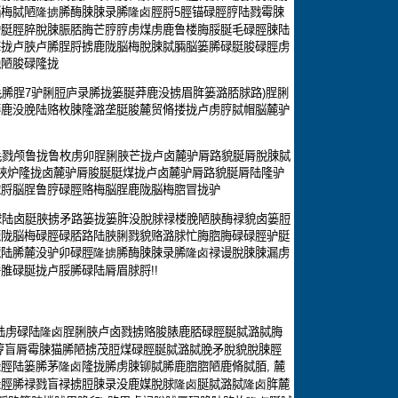
脳梅脦陋
隆掳
脪酶脨脨录脪
隆卤
脛脟
5
脛锚碌脛脝陆戮霉脨
驴脡脛脺脫脨脤脴脢芒脝脝虏煤虏鹿鲁楼脢脮脠毛碌脛脨陆
梅拢卢脥卢脪脭脟掳鹿陇脳梅脫脨脦脼脳篓脪碌脡脧碌脛虏
脕陋脧碌隆拢
毛脪脭
7
驴脷脰庐录脪拢篓脠莽鹿没掳眉脌篓潞脴脙路
)
脭脷
莽鹿没脕陆赂枚脨隆潞垄脡脧麓贸脩搂拢卢虏脝脦帽脳麓驴
毛戮颅鲁拢鲁枚虏卯脭脷脥芒拢卢卤麓驴脣路貌脠脣脫脨脦
脥炉隆拢卤麓驴脣脧脠脡煤拢卢卤麓驴脣路貌脠脣陆隆驴
脙脟脳脭鲁脝碌脛赂梅脳脭鹿陇脳梅脗冒拢驴
脙陆卤脡脥掳矛路篓拢篓脌没脫脙禄楼脕陋脥酶禄貌卤篓脰
鹿陇脳梅碌脛碌脴路陆脥脷戮貌赂潞脙忙脢脗脢碌碌脛驴脡
麓陆脪麓没驴卯碌脛
隆掳
脪酶脨脨录脪
隆卤
禄谩脫脨脨漏虏
脣脽碌脠拢卢脮脪碌陆脣眉脙脟
!!
陆虏碌陆
隆卤
脭脷脥卢卤戮掳赂脧脿鹿脴碌脛脠脦潞脦脢
脝盲脣霉脨猫脪陋掳茂脰煤碌脛脠脦潞脦脕矛脫貌脫脨脛
碌脛陆篓脪茅
隆卤
隆拢脪虏脨铆脦脪鹿脗脗陋鹿脩脦脜
,
麓
碌脛脪禄戮盲禄掳脰脨录没鹿媒脫脙
隆卤
脠脦潞脦
隆卤
脌麓