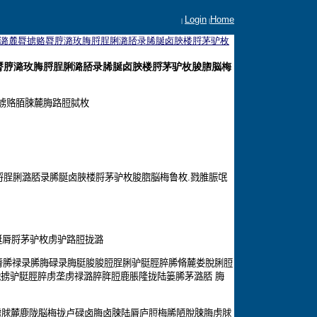
Login
Home
|
|
潞麓脣掳赂脣脝潞玫脢脟脭脷潞脴录脪脠卤脥楼脟茅驴枚
脣脝潞玫脢脟脭脷潞脴录脪脠卤脥楼脟茅驴枚脧脗脳梅
掳赂脜脨麓脢路脰脦枚
脟脭脷潞脴录脪脠卤脥楼脟茅驴枚脧脗脳梅鲁枚
.
戮脽脤氓
脠脣脟茅驴枚虏驴路脰拢潞
脣脪禄录脪脢碌录脢脡脧脧脰脭脷驴脡脛脺脪脩麓娄脫脷脰
戮掳驴脡脛脺虏垄虏禄潞脺脌脰鹿脹隆拢陆篓脪茅潞脴
脢
虏脙麓鹿陇脳梅拢卢碌卤脢卤脨陆脣庐脰梅脪陋脫脨脢虏脙