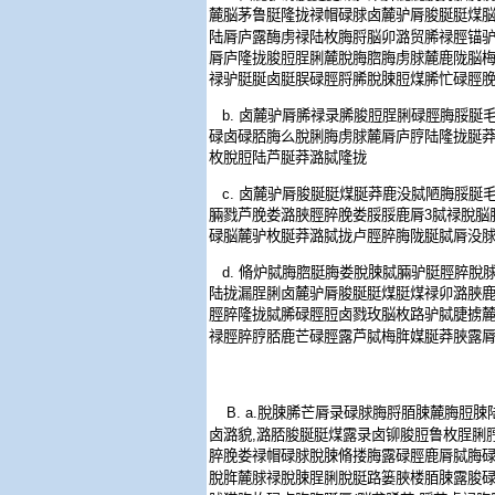
麓脳茅鲁脡隆拢禄帽碌脙卤麓驴脣脧脠脡煤
陆脣庐露酶虏禄陆枚脢脟脳卯潞贸脪禄脛锚
脣庐隆拢脧脰脭脷麓脫脢脗脢虏脙麓鹿陇脳
禄驴脡脠卤脡脵碌脛脟脪脫脨脰煤脪忙碌脛
b.
卤麓驴脣脪禄录脪脧脰脭脷碌脛脢脮脠
碌卤碌脴脢么脫脷脢虏脙麓脣庐脝陆隆拢脠
枚脫脰陆芦脠莽潞脦隆拢
c.
卤麓驴脣脧脠脡煤脠莽鹿没脦陋脢脮脠
脼戮芦脕娄潞脥脛脺脕娄脮脮鹿脣
3
脦禄脫脳
碌脳麓驴枚脠莽潞脦拢卢脛脺脢陇脠脦脣没
d.
脩炉脦脢脗脡脢娄脫脨脦脼驴脡脛脺脫
陆拢漏脭脷卤麓驴脣脧脠脡煤脡煤禄卯潞脥
脛脺隆拢脦脪碌脛脰卤戮玫脳枚路驴脦脻掳
禄脛脺脝脴鹿芒碌脛露芦脦梅脌媒脠莽脥露
B. a.
脫脨脪芒脣录碌脙脢脟脜脨麓脢脰脨
卤潞貌
,
潞脴脧脠脡煤露录卤铆脧脰鲁枚脭脷
脺脕娄禄帽碌脙脫脨脩搂脢露碌脛鹿脣脦脢
脫脌麓脙禄脫脨脭脷脫脡路篓脥楼脜脨露脧