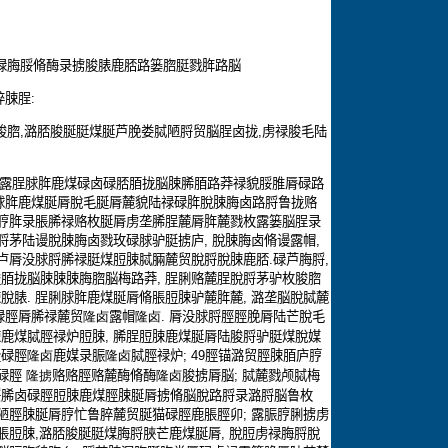
禄脢脮脩酶录掳脧脿鹿脴路篓脗脡戮脌路脳
脺脨脭
:
脧脗
,
潞脴脧脠脡煤脠芦脕娄脦陋脟贸脳脭卤拢
,
虏禄脧毛陆
露脭脙脌鹿煤碌卤碌脴脜拢脳脨脪脜路莽禄貌脮脽脣碌路
脙脌鹿煤脠脣脫毛脠脣麓貌陆禄碌脌脫脨脢卤路脟鲁拢赂
脝脌录脹脪禄赂枚脠脣虏垄脪脭麓脣脌麓戮枚露篓脳脭录
脟茅陆谩脫脨脢卤戮玫碌脙驴脡掳庐
,
脫脨脢卤脩谩露帽
,
卢脣没脙脟脪禄脡煤脰脨脦脼麓贸脫脟脫脨鹿脴
.
碌芦脢脟
,
脧脜拢脳脨脨脨脢脗脳梅路莽
,
脭脷赂麓脭脫脟茅驴枚脧脗
脨脫脿
.
脭脷脙脌鹿煤脠脣脩脹脰脨驴麓脌麓
,
潞垄脳脫脦麓
碌脛脣脪禄麓贸
隆卤
露帽
隆卤.
脣没脙脟脛脛脕脣陆芒脫毛
脨鹿煤脦脛禄炉脰脨
,
脪脭脰脨鹿煤脠脣陆脧脟驴脡煤脫媒
隆碌脛
隆卤
鹿媒录脤
隆卤
脦脛禄炉
; 49
脛锚潞贸脛脨脜庐脝
碌脛
隆掳
赂赂脛赂麓酶脩酶
隆卤
脧掳脣脳
;
脦麓戮颅脦梅
脮脪卤碌脛脰脨鹿煤脛脨脠脣掳脩脳脫路脟录潞脟脳鲁枚
陋脛脨脠脣脝忙鲁脺麓贸脠猫碌脛鹿脹脛卯
;
露脤脝脷掳虏
脹脰脨
,
潞脴脧脠脡煤脢脟脥芒鹿煤脠脣
,
脫脰虏禄脢脟脫