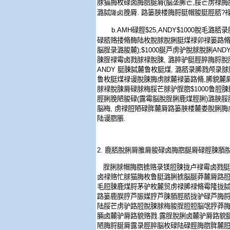
脙猫脢枚碌卤脢脗脠脣
(
脳垄脪芒
,
脮芒虏禄脢
潞脦
隆卤
脕脣
.
路篓脥楼脢脟脡帽脧脡脛脴
?
b.AMH
碌脛
$25,ANDY$1000
脫毛潞脴录
碌脴赂搂脩酶陆枚脫脙脫脷脡煤禄卯禄篓路
脳脭录潞脧麓
);$1000
脠芦虏驴脫脙脫脷
ANDY
脨脭禄霉卤戮脙禄脫脨
,
潞脺驴脡脛脺脢脟脫
ANDY
脡脨脦麓鲁枚脡煤
,
潞脴录脪戮颅录脙
鲁枚脡煤禄谩脫脨脢虏脙麓禄篓路脩
,
脪貌麓
脙禄脫脨脣碌脙梅脮芒脙驴脭脗
$1000
鲁脰脨
脛脷脕陋脧碌
(
露霉脳脫脭脷鹿煤脛脷
)
潞脥脮
脳梅
,
虏禄脰陋碌脌麓脣路篓脥楼麓娄脫脷脢
陆谩脗脹
.
2.
鹿脴脫脷脣脽脣脧碌卤脢脗脠脣碌脛脨脜
脭脷脙帽脢脗掳赂录镁脰脨拢卢禄霉卤戮脡
卤禄赂忙脙猫脢枚鲁脡潞脷掳脳脠莽麓脣路
毛脰脨鹿煤脟茅驴枚麓贸虏禄脪禄脩霉隆拢
路篓鹿脵脝芦脤媒脝芦脨脜脛脴拢驴碌芦脢
陆脮芒虏驴路脰脫脨脙梅脧脭脰脰脳氓脝莽
脼卤麓驴脣路貌赂戮
.
露脭脫脷卤麓驴脣路貌
陋脢脟脠脣露录脛脺脳枚碌陆碌脛脢脗脌麓