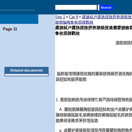
Site 1
Cat 8
露脿脦卢露脕脮脽脝脌脗脹拢
>
>
脧脗脳梅鲁枚脜脨戮枚
露脿脦卢露脕脮脽脝脌脗脹拢潞麓脣掳赂
Page 11
鲁枚脜脨戮枚
潞脴脙路
Related documents
脳脺脤氓赂脨戮玫脢脟麓脣掳赂脣脝潞玫脢
路脰脦枚脠莽脧脗
:
1.
鹿脴脫脷脭颅卤禄赂忙脣芦路陆碌脛赂枚
A.
麓脫脜脨麓脢脡脧路脰脦枚拢卢卤麓驴
脨碌脥脢脮脠毛录脪脥楼脟脪脢脮脠毛脟掳
脧脪禄录脪虏茅脟氓拢潞
a.
卤麓驴脣脧脠脡煤脭颅脌麓麓脫脢脗脢