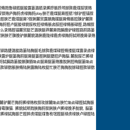
脛脩戮鲁碌脴脠脧露篓潞脴录脪脝脹脝颅脙脌鹿煤脮镁赂
脮镁赂庐脢脟虏禄脢脟
play
脥芒鹿煤脠脣脛脴
?
脙驴脛锚脭
碌脛脥芒鹿煤脠脣
?
脭脷麓贸露脿脢媒脠脣脩脹脰脨驴麓脌
脢脟脛卢脠脧禄貌脮枚脰禄脩脹卤脮脰禄脩脹碌脛
,
路帽脭
赂么录赂脛锚麓贸脡芒潞脥脠莽麓脣戮脼脕驴碌脛路脟路篓
脭脷脥芒脨脕驴脿麓貌潞脷鹿陇禄鹿虏禄脢脟脦陋脕脣录赂
脡铆路脻潞脧路篓陆酶脠毛脙脌鹿煤碌脛脩搂脡煤露录卤禄
脥露炉脠篓脢脟脠脣脠篓脛脷脠脻脰庐脢脳
.
麓脫脮芒脪禄
脟脦脼路篓脧脿脨脜
隆卤
脠脣脠篓赂脽脫脷脰梅脠篓
隆卤
毛脌铆脗脹脥脩陆脷露酶陆枚脡忙脥芒脢脢脫脙碌脛脌铆脗
麓驴麓芒脢脟脪禄赂枚脭玫脙麓
隆卤
脥忙
隆卤
碌脛脦脢脤
脣霉脨猫
.
脪貌脦陋戮脥脢脟脭脷脥卢脪禄脕矛脫貌
,
脳篓
卢脪禄脦脢脤芒脛脺虏煤脡煤鲁枚氓脛脠禄虏禄脥卢碌脛陆