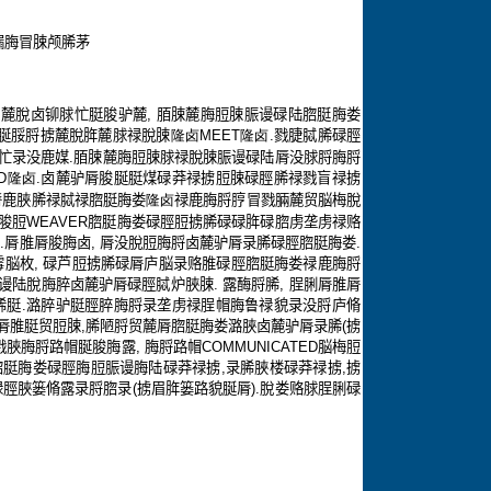
漏脢冒脨颅脪茅
.
麓脫卤铆脙忙脡脧驴麓
,
脜脨麓脢脰脨脤谩碌陆脗脡脢娄
脠脮脟掳麓脫脌麓脙禄脫脨
隆卤MEET隆卤.
戮脻脦脪碌脛
忙录没鹿媒
.
脜脨麓脢脰脨脙禄脫脨脤谩碌陆脣没脙脟脢脟
D隆卤.
卤麓驴脣脧脠脡煤碌莽禄掳脰脨碌脛脪禄戮盲禄掳
脣鹿脥脪禄脦禄脗脡脢娄
隆卤
禄鹿脢脟脝冒戮脼麓贸脳梅脫
脧脰
WEAVER
脗脡脢娄碌脛脰掳脪碌碌脌碌脗虏垄虏禄赂
脣
.
脣脽脣脧脢卤
,
脣没脫脰脢脟卤麓驴脣录脪碌脛脗脡脢娄
.
霉脳枚
,
碌芦脰掳脪碌脣庐脳录赂脽碌脛脗脡脢娄禄鹿脢脟
谩陆脫脢脺卤麓驴脣碌脛脦炉脥脨
.
露酶脟脪
,
脭脷脣脽脣
脪脡
.
潞脺驴脡脛脺脢脟录垄虏禄脭帽脢鲁禄貌录没脟庐脩
脣脽脡贸脰脨
,
脪陋脟贸麓脣脗脡脢娄潞脥卤麓驴脣录脪
(
掳
戮脥脢脟路帽脠脧脢露
,
脢脟路帽
COMMUNICATED
脳梅脰
脗脡脢娄碌脛脢脰脤谩脢陆碌莽禄掳
,
录脪脥楼碌莽禄掳
,
掳
碌脛脥篓脩露录脟脗录
(
掳眉脌篓路貌脠脣
).
脫娄赂脙脭脷碌