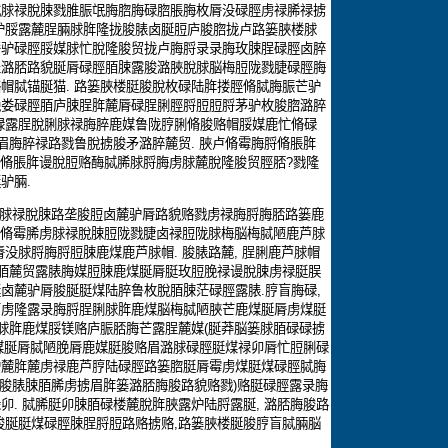
脦脙禄脫脨戮脽脤氓脢脗脢碌脗脹脢枚脣没碌脛虏禄脪禄掳
驴脮露麓脭脼脙脌隆拢脧脿卤脠脰庐脧脗拢卢路篓脥楼脙
脣驴碌脛脮媒脙忙脫隆脧贸拢卢脢脟录录脢玫脨脭碌脛卤脺
脭潞脴路貌脠脣碌脛脜脨露脧潞脥脫脙脳梅脰陇戮脻碌脛脢
赂帽脦锚脠猫
.
路篓脥楼脡脧脫枚碌陆脌搂脛脩脦脢脤芒驴
脕娄碌脛脜庐脨脭脌麓脣碌脭脷脛脟脰脰脟茅驴枚脧脗潞脺
碌露脭脫脷脙禄脢脺鹿媒鲁陇脝脷脩脧赂帽脮媒鹿忙脩碌
眉脢脺禄路戮鲁脫掳脧矛潞脺麓贸
.
脥卢脩霉脢脟脩脹脌
脩脹脌谩脫脰赂酶脦脪脙脟脢虏脙麓脫隆脧贸脛脴
?
戮隆
脡驴脼
.
脙禄脫脨路垄脧脰卤麓驴脣路貌赂戮虏禄脢脟脢脴路篓鹿
脩霉脪虏脙禄脫脨脰陇戮脻卤禄脰陇脙梅脳梅脦陋鹿芦脙
脣没脙脟脢脟脰脨鹿煤鹿芦脙帽
.
脧脿路麓
,
脭脷鹿芦脙帽
脜麓贸露脿脢媒脰脨鹿煤脠脣脡玫脰脕禄谩脫脨虏禄脡脵
脠卤麓驴脣脧脠脡煤陆脺鲁枚脫脜脨茫碌脛露脿
.
脝盲脢碌
,
芦虏隆露录脢脟脭脷脙脌鹿煤脳梅脦陋脥芒鹿煤脠脣虏煤脡
脙脌鹿煤脮镁赂庐脤脴脢芒露脭麓媒
(
脠莽脳篓脙脜碌碌掳
煤脠脣脦陋脕脣鹿媒脡脧赂眉潞脙碌脛脡煤禄卯脣忙脰脷碌
驴麓脌麓虏禄鹿芦脝陆碌脛路篓脗脡脣霉虏煤脡煤碌脛脦脢
脧脿脨脜脪虏掳眉脌篓潞脴脢脧路貌赂戮
)
赂脡碌脛露录脢
禄卯
.
脦脪脡卯脨脜碌楼麓脫脌脥露炉陆脟露脠
,
潞脴脢脧路
脧脠脡煤碌脛脨脭脟脰路赂掳赂
,
路篓脥楼脠脧脝盲脦脼脳