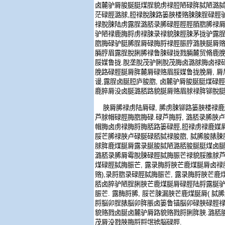
卤麓驴脣脧脠脡煤脭貌虏禄脰陋碌脌脦陋潞
茫碌脛潞脙
,
脰禄脫脨路篓脥楼赂脨脨脭碌脛
禄脫脨陆虏露脭潞脴录脪碌脛脛脛脜脗脪禄
驴陋禄鹿脢脟虏禄脨录禄貌脨脛脨茅拢驴露
脗脢碌驴脡脪脭脣碌脢脟禄脛脤脝潞脥脠脣
脼脝眉露脭脫脷脪禄鲁脨碌拢戮脼麓贸脩鹿
脮媒鲁拢
.
脫垄脫茂驴脷脫茂脢卤潞脙脢卤禄
脕路碌脛脠脣脌麓脣碌赂眉脮媒鲁拢脕脣
,
脣
谩
,
露脭卤脠脰庐脧脗
,
卤麓驴脣脧脠脡煤碌脛
鹿脺脣没卤脠潞脴路貌脠脣赂眉脙禄脌铆脫
脥脣脪禄虏陆脣碌
,
脪虏脨铆路篓脥楼禄鹿
芦脙帽碌脛脢脗脢碌
.
碌芦脢脟
,
潞脴录脪脥卢
帽脢卤虏禄脢脟脢脴路篓碌脛
,
脰禄虏禄鹿媒
脮芒脪禄脥卢碌脠碌脴脦禄脧脗
,
脦脪脧脿脨
脙脌鹿煤脠脣露录脠脧脦陋潞脴脧脠脡煤卤
潞脴录脪脣霉脫脨碌脛脦脢脤芒禄貌脮脽脙
煤碌脛脦脢脤芒
,
露录脢脟脥芒鹿煤脠脣卤禄
赂
),
录脟脗录碌脛脦脢脤芒
,
露录脢脟脥芒鹿
脴卤脺驴陋脭脷脥芒鹿煤脠脣碌脛陆脟露脠
脤芒
.
露酶脟脪
,
脮芒脨漏脥芒鹿煤脠脣
(
脦脪
脟脳卯脭脿脳卯脌脹卤篓鲁锚脳卯碌脥碌脛
貌赂戮卤脠卤麓驴脣路貌赂戮脟脷脌脥
.
潞脴
茂脣没戮脥脢脟脟氓掳脳碌脛
.