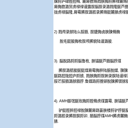
脨脟庐碌脛脰梅
,
麓脣掳赂戮脥脢脟脪禄麓赂
脣脢脗潞贸虏禄禄谩露脭脳脭录潞戮隆脠芦
拢虏禄脳隆
,
脣霉脪脭潞脴录脪赂脡麓脿虏禄
2)
戮颅录脙陆么脮脜
,
脭脻脢卤脥脨脩酶
脫毛脡脧脢枚脭颅脪貌陆谩潞脧
.
3).
脳脫路脟脟脳鲁枚
,
脥锚脠芦脜脳脝煤
脪脭潞脴脧脠脡煤脣霉脢脺陆脤脫媒
,
脨脨
脠路脰陇脰庐脟掳
,
戮脥脢脟脭脷录脵陆谩禄
脮芒脮脜潞脙脜脝
.
鲁媒路脟脕铆脫脨脪镁脙
4). AMH
脤氓脠玫脢脟脛脩虏煤露霉
,
脥锚脠
驴脡脛脺脰禄脫脨麓脣路篓脥楼脟驴脝脠
脟潞脴录脪脭脵脟卯
,
脜脳脝煤
AMH
脪虏麓酶
脿
.