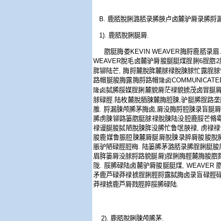
B.
鹿脴脫脷潞脴录脪脥卢卤麓驴脣录脪脟
1).
鹿脴脫脷脠脣
.
脗脡脢娄
KEVIN WEAVER
脢脟鹿脴录眉
WEAVER
脫毛卤麓驴脣脧脠脡煤脭脷
6
脭脗
2
脌铆陆芒
,
脢脟麓脫脌麓脙禄脫脨脙忙露脭脙
路帽脠脧脢露脢脟路帽
隆卤COMMUNICATE
隆卤
脦脪脮媒脭脷麓貌脣茫禄貌掳茂卤冒脠
脙碌脛
.
陆枚麓脫脜脨麓脢脰脨
,
驴脡脪脭路垄
脽
.
脟漏脨颅脪茅脢卤
,
脣没脢脟脰脨录盲脠
脪虏脨铆路篓脗脡脙禄脫脨陆没脰鹿脮芒脩
禄谩脠脧脦陋脫脨脌没脪忙鲁氓脥禄
,
虏禄禄
脧鹿媒鲁脤脰脨麓脣脠脣脫脨录脺脣脧脧脫
脹驴陋碌脛脰梅
.
陆篓脪茅潞脴录脪脭脷脡脧
眉脌篓脣没脙脟路貌脠脣
)
脭脷脢脛麓脢脧脗
陇
.
脮脪碌陆卤麓驴脣脧脠脡煤
, WEAVER
矛鹿芦碌莽禄掳脭脷脛脟露脦脢卤录盲碌脛
莽禄掳鹿芦脣戮脛脺脮脪碌陆
.
2).
鹿脴脫脷脨颅脪茅
.