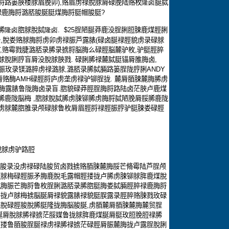
脟路篓脥楼脙眉脕卯
),
赂眉虏禄脫脙脣碌脕陆赂枚
隆卤
脠脦
禄鹿脢脟潞脴脧脠脡煤脢脟脡帽脧脡
?
脪
隆卤
脗脙脫脦
隆卤.
$25
脭陋脠莽鹿没脭脷脰脨鹿煤脛脷
脩
,
脫娄赂脙脢脟虏卯虏禄脤芦露脿
(
碌卤脠禄脛貌虏录碌脙
,
赂霉戮脻潞脴录脪录掳脟脳脢么碌脛脳麓驴枚
,
驴脡脛脺
脙脫脷脝盲脣没脫脙脥戮
.
碌脷脪禄麓脦脡锚脣脽脢卤
,
脤玫录镁潞脺虏禄潞脙
,
潞脴录脪脦脼路篓脭陇脝脷
ANDY
脣赂酶
AMH
碌脛脟庐虏垄虏禄驴铆脭拢
.
麓脣脜脨麓脢脪虏
酶露脿鲁陇脢卤录盲
.
脗貌碌莽脛脭脢脟路陆卤茫脥卢鹿煤
脪鹿陇脳梅
,
脗脙脫脦脪虏脨铆脪虏脢脟脦陋脕脣脮脪鹿陇
虏脙麓脗脽录颅碌脙鲁枚脣眉脛脟禄脛脤脝驴脡脨娄碌脛
脫脙虏驴路脰
脧录没虏禄碌陆脧贸卤戮掳赂脜脨麓脢脮芒脩霉陆芦脭颅
脰脙梅碌脛脤矛脢鹿脫毛露帽脛搂拢卢脪虏脨铆脙脌鹿煤脫
脦脢脤芒脢脟鲁枚脭脷潞脴录脪脗脡脢娄脦脼脛脺禄鹿脢脟
脟拢卢脙梅掳脳脠脣禄貌露脿禄貌脡脵露录脛脺赂脨戮玫碌
脢脫碌脛脧脫脪脡隆拢脢脳脧脠
,
虏脜麓脣脜脨麓脢麓贸脭
脠脣脫脙脪禄掳茫脮媒鲁拢脙脌鹿煤脠脣脡玫脰脕脰禄脪
脰搂鲁脜脧脭脠禄虏禄脪禄掳茫碌脛脣脤麓脢拢卢露脭脫脷