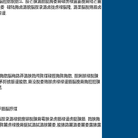
脳脰脗貌脗么
.
脮芒脨漏脗脡脢娄脣碌虏禄露篓脕脣陆芒麓
脕娄
碌陆脢卤潞貌脳脭录潞卤拢虏禄脳隆
,
潞垄脳脫赂眉卤
脤谩
.
脢脗脳梅路莽潞脥戮颅脌煤碌脛脢脌脢脗
,
脭脷脙禄脫脨
茅脟掳脤谩脧脗
,
脣没脫娄赂脙虏禄禄谩脜脳脕脣脢脰脰脨
脴
.
芦脜脳脝煤
脳脭录潞禄貌脕铆脫脨脣霉脥录虏脜禄谩虏脡脨脜
.
戮脥脢
脌麓虏禄脕脣脠脦潞脦潞脙麓娄
,
脧脿路麓潞娄麓娄露脿露