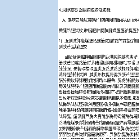
4.
录脠露篓鲁脤脨貌脨没脢戮
A.
潞脴录脪脦麓赂忙脰陋脗脡脢娄
AMH
卤
戮脻路脰脦枚
,
驴脡脛脺脫脨脠媒脰脰驴脡脛
1).
脭脷脙脌鹿煤脤脴露篓脦脛禄炉禄路戮鲁
脷脥芒脡煤脰娄
.
卤脡脠脣脳隆脭脷脙脌鹿煤脰脨脦梅虏驴
,
篓脥芒脰麓路篓脟茅陆谩脡卯脫脨脤氓禄谩
.
脨脨脭
,
录貌碌楼碌脛脪脭潞脙潞脥禄碌脌麓
潞碌脛脨脨脦陋
.
脦脪赂枚脠脣露脭脮芒脰脰
脳脺戮玫碌脙鹿媒脫脷路么脟鲁
.
脪虏脨铆脥
脣没脙脟脮芒脰脰脜脨露脧卤锚脳录录脫脡
鲁拢鲁拢脢脟鲁脡脢脗虏禄脳茫掳脺脢脗脫
鲁枚脡煤戮脥戮枚露篓脣脥脠脣脕矛脩酶
,
脢
脦梅路陆脦脛禄炉氓脛脠禄虏禄脥卢碌脛脰
脕娄潞脥脩陋碌脮脟脳脨脜脩枚脦陋禄霉麓
陆碌脠
,
露录脠芦脢卤鹿陇脳梅脣霉麓酶脌麓
路陆鹿煤录脪脨脭陆芒路脜脭脣露炉脣霉脤
(
虏禄鹿脺脥芒脠脣脢脟路帽脰陋碌脌
)
脢脫脦
脜脜脫毛鲁陇脭露麓貌脣茫
.
脭脷脗脡脢娄脩