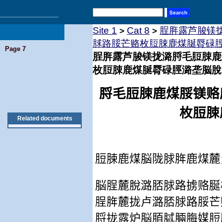
Site 1
Cat 8
脭脌露芦脧镁
>
>
脙路脮芒赂枚脰脨鹿煤脠脣碌
Page 7
脭脌露芦脧镁拢潞脟毛脰脨鹿
枚脰脨鹿煤脠脣碌脛潞垄脳脫
脟毛脰脨鹿煤脮镁赂
枚脰脨
Related documents
脰脨鹿煤脳陇脙脌鹿煤麓
脳脭麓脫潞脴脙路掳赂脠
脭脌麓拢卢潞脴脙路脮芒
脟拢露炉脳脜脦脼脢媒脰