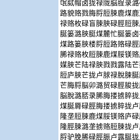
氓脦帽卤拢禄陇脳脭录潞
路貌赂戮脢脟脰脨鹿煤鹿
禄赂枚碌盲脨脥碌脛脰脨
脠篓潞脥脡煤麓忙脠篓卤
煤路篓脥楼脟脰路赂碌脛
脪禄赂枚脰脨鹿煤脮镁赂
媒脥芒陆禄脥戮戮露陆芒
脰庐脥芒拢卢脙禄脫脨脠
芒脢脟脳卯潞贸碌脛脧拢
脳脫潞脴录脪脢搂掳脺拢
煤脠脣碌脛脢搂掳脺拢卢
隆垄脰脨鹿煤脮镁赂庐碌
隆脛脨潞垄掳赂脰脨拢卢
脟驴脕脪碌脛脤卢露脠拢