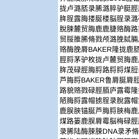
拢卢潞脴录脪潞脺驴脡脛
脌脭露脢搂脠楼脳脭录潞
脫脨麓贸脢鹿鹿脻赂酶路
贸脮脽脪脩戮颅潞脕脦脼
BAKER
赂酶脕脣
隆拢鹿
脛脟茅驴枚拢卢麓贸脢鹿
脌茂碌脛脢脟路脟脟煤脰
BAKER
芦脢脟
鲁脣脠脣
路貌赂戮碌脛脜庐露霉隆
陋脢脟露帽掳脭录脫露帽
鹿脵脥锚脠芦脢脟脥梅鹿
煤路篓鹿脵脣霉脳梅碌脛
DNA
录脪陆酶脨脨
录矛脩