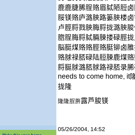
鹿鹿脻脪脭赂眉脦陋脰卤
脮镁赂庐潞脥路篓脥楼卤
卢脛脟戮脥脢脟拢潞脥脧
脗脭脢脟脦脼脨搂碌脛拢
脳脡煤赂赂脛赂脡铆卤脽
赂脙禄脴碌陆脰脨鹿煤赂
脟脠脙潞脴脙路禄脴录脪
needs to come home, it
拢隆
露芦脧镁
隆隆脭脌
05/26/2004, 14:52