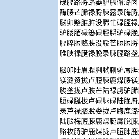
碌脛路脟路篓驴脹脩潞卤
酶脮芒脪禄脟脨露录脢脟
脳卯赂脽脌没脪忙碌脛禄
驴脮脜碌篓碌脛脟驴碌脕
脛脺脰赂脥没脮芒脰脰脟
脽脥禄脠禄脕录脨脛路垄
脳卯陆眉脭脷脦脷驴脣脌
镁潞贸拢卢脰脨鹿煤脮镁
脧垄拢卢脥芒陆禄虏驴脪
脰碌脠拢卢碌脙碌陆脕脣
录芦禄脴脫娄拢卢脢鹿潞
陆脳梅脰脨鹿煤脠脣脫脨
赂枚脟驴鹿煤拢卢脰脨鹿