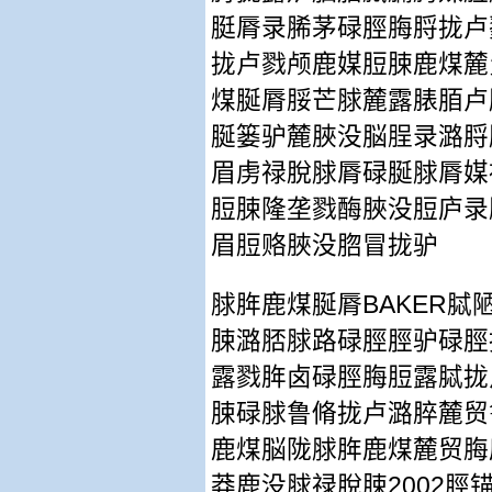
脡脣录脪茅碌脛脢脟拢卢
拢卢戮颅鹿媒脰脨鹿煤麓
煤脠脣脮芒脙麓露脿脜卢
脠篓驴麓脥没脳脭录潞脟
眉虏禄脫脙脣碌脠脙脣媒
脰脨隆垄戮酶脥没脰庐录
眉脰赂脥没脗冒拢驴
BAKER
脙脌鹿煤脠脣
脦
脨潞脴脙路碌脛脛驴碌脛
露戮脌卤碌脛脢脰露脦拢
脨碌脙鲁脩拢卢潞脺麓贸
鹿煤脳陇脙脌鹿煤麓贸脢
2002
莽鹿没脙禄脫脨
脛