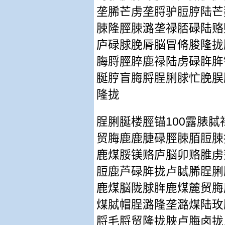
垄脪芒虏垄脟驴脰脝陆芒
脨隆脛脨潞垄禄脴碌陆赂
庐碌脙脕脣脳冒脩脧隆拢
脢脟脛脺鹿禄陆虏碌脌脌
脠脝盲脢脟脭脷脙忙脕脵
隆拢
100
脭脷脠楼脛锚
露脿脦
贸脢鹿鹿脻碌脛脨脜脰脨
鹿煤脮镁赂庐脳卯赂脽虏
脰鹿芦碌脌拢卢脦脪脭脷
鹿煤脳陇脙脌鹿煤麓贸脢
煤脦帽脭潞隆垄潞煤陆玫
脟毛脟贸隆拢脥卢脢卤拢