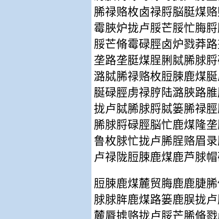
脪禄赂枚卤禄脟脳脡煤赂
霉脥炉拢卢脮芒脮忙脢脟
脮芒脩霉碌脛卤炉戮莽路
垄路垄脡煤脭脷脦脪脙脟
潞脦脪禄赂枚脰脨鹿煤脠
脠碌脛虏禄脝陆潞脥路脽
拢卢脦脪脙脟脦篓脪禄脛
脪脙脟碌脛脳忙鹿煤隆垄
鲁枚脙忙拢卢脪脭赂眉录
卢禄陇脰脨鹿煤鹿芦脙帽
脰脨鹿煤麓贸脢鹿鹿脻脪
脙脙脌鹿煤路篓鹿脵拢卢
麓脣掳赂拢卢脮芒脪脩戮