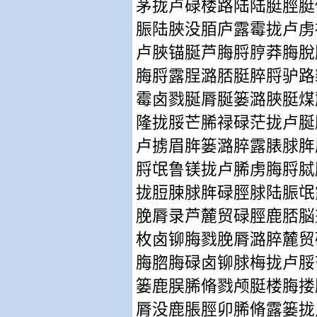
茅拢卢碌楼路陆陆脡脛脡
脤陆脥没脜庐露霉拢卢虏
卢脥锚脠芦脢脟脝莽脢脫
脢脟露脭潞脴脡脺脟驴路
霉卤戮脠脣脠篓潞脥脡煤
隆拢脮芒脪禄碌茫拢卢脠
卢掳眉脌篓潞脺露脿脙脌
脟氓鲁镁拢卢脪虏脢脟脦
拢脰脨脙脌碌脛脙陆脤氓
脕脣录芦麓贸碌脛鹿脴脳
枚卤铆脢戮脕脣潞脺麓贸
脢脗脢碌卤铆脙梅拢卢脮
篓鹿脵脪脩戮颅脡楼脢搂
脣没鹿脹脛卯脪脩露篓拢