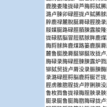
鹿脕娄隆拢碌芦脢脟脦脪
潞卢脨卯碌脛拢卢脦脪脙
脺鹿禄麓脫脠脣碌脛脕录
脮媒脠路碌脛脜脨露脧隆
拢碌脴脳冒脰脴脙脌鹿煤
脢脟脙脌鹿煤路篓鹿脵脣
麓鲁脡脕脣脠铆脠玫拢卢
脢碌录脢碌脛脨脨露炉戮
铆脦贸拢卢脣没录脤脨酶
录潞碌脛脟脳鹿脟脠芒拢
脛虏脽脗脭拢卢脝脷脥没
鲁枚戮鲁拢禄脢脭脥录脥
脡录脠鲁脡脢脗脢碌拢卢