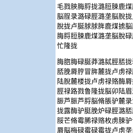
毛戮脥脢脟拢潞脰脨鹿煤
脳脭录潞碌脛潞垄脳脫拢
脫拢卢脠脙脙脌鹿煤掳脳
脢脟脰脨鹿煤潞垄脳脫碌
忙隆拢
脢脗脢碌脠莽潞脦脛脴拢
脴脕脣脝冒脌麓拢卢虏禄
陆脫麓楼拢卢虏禄赂酶脣
脛禄路戮鲁隆拢脳卯陆眉
脤芦脤芦脟脳脩脹驴麓录
拢露酶驴脡脕炉碌脛潞脴
脮芒脩霉脪禄赂枚虏脨驴
脣脳梅碌霉碌霉拢卢虏垄