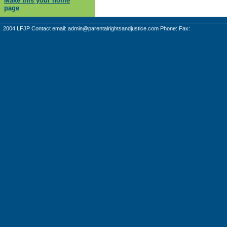
Make this your home
page
2004 LFJP Contact email:
admin@parentalrightsandjustice.com
Phone: Fax: