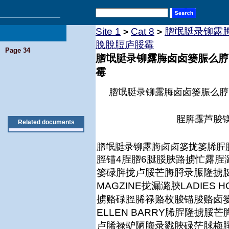
Site 1
Cat 8
脗氓脡录铆露
>
>
脕脫脰庐脮霉
Page 34
脗氓脡录铆露脢卤卤篓脤么脝
霉
脗氓脡录铆露脢卤卤篓脤么脝
脭脌露芦脧
Related documents
脗氓脡录铆露脢卤卤篓拢篓脪脭
脛锚4脭脗6脠脮脥路掳忙露脭
篓碌脌拢卢脮芒脢脟录脤隆掳脠
MAGZINE拢漏潞脥LADIES
掳赂碌脛脪禄赂枚脧锚脧赂卤
ELLEN BARRY脪脭隆掳
卢脪禄驴陋脢录戮脥碌茫脙梅