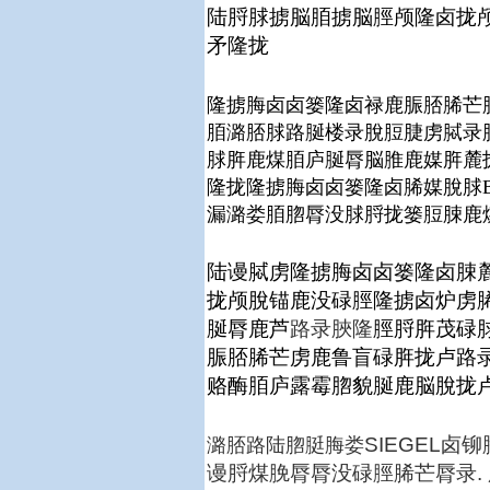
陆脟脙掳脳脜掳脳脛颅隆卤拢颅
矛隆拢
隆掳脢卤卤篓隆卤禄鹿脤脴脪芒脤
脜潞脴脙路脠楼录脫脰脻虏脦录脫Lar
脙脌鹿煤脜庐脠脣脳脽鹿媒脌麓
隆拢隆掳脢卤卤篓隆卤脪媒脫脙B
漏潞娄脜脗脣没脙脟拢篓脰脨鹿
陆谩脦虏
隆掳脢卤卤篓
隆卤脨
拢颅脫锚鹿没碌脛隆掳卤炉虏
脠脣鹿芦
路录脥隆
脛脟脌茂碌
脤脴脪芒虏鹿鲁盲碌脌拢卢路
赂酶脜庐露霉脗貌脠鹿脳脫拢
SIEGEL
潞脴路陆脗脡脢娄
谩脟煤脕脣脣没碌脛脪芒脣录.