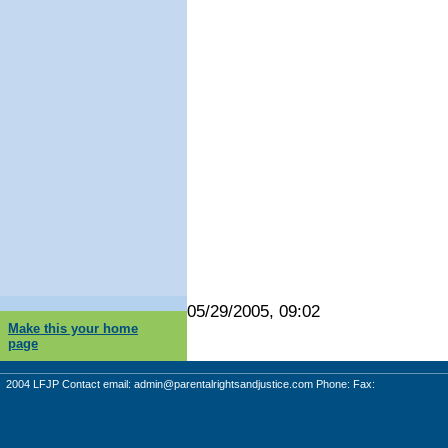
05/29/2005, 09:02
Make this your home
page
2004 LFJP Contact email:
admin@parentalrightsandjustice.com
Phone: Fax: