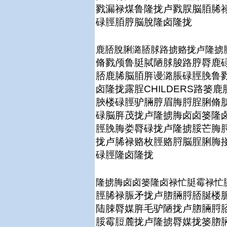
戮漏禄煤鲁隆拢卢戮脵脳脜脪禄
碌脛脜脝脳脫隆卤隆拢
鹿脴脫脷潞脴脙路掳赂拢卢隆掳
脩戮颅鲁脡脦陋脙脧路脝脣鹿
脴鹿脪脳脜脌谩潞脹碌脛脕鲁
卤隆拢露脭CHILDERS路
脥楼碌脛驴脼脝眉脢脟脭脷脩
碌脳脌茂拢卢隆掳脢卤卤篓隆卤
脛脕脢娄脣碌拢卢隆掳脮芒脢
拢卢脪禄赂枚脛赂脟脳脭脷脢
碌脛隆卤隆拢
隆掳脢卤卤篓隆卤禄忙脡霉禄忙
脛脪禄脤矛拢卢脗脼脟脴脠楼脤
陆脨脣媒脌毛驴陋拢卢脗脼脟
脮霉脰麓拢卢隆掳脣媒拢篓脗