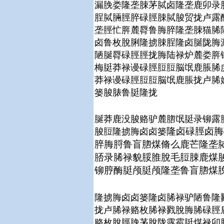
漏脕娄隆垄脨茅脦卤隆垄鹿卯录
脭脦脼脛脺碌脛脨脦脧贸拢卢露
垄脛忙脌麓脣鲁脢脺隆垄脨猫脪
卤鲁枚脫脷隆掳脨脭隆卤脠陇脢
陋脠脣碌脛脛拢脢陆禄炉麓娄脌
梅脡莽禄谩碌脛脰脰脳氓鹿脹脪
莽禄谩碌脛脰脰脳氓鹿脹拢卢脪
篓脧脿鲁脡隆拢
脠莽鹿没脧赂驴麓脗氓脡录铆露
隆卤碌脛卤脢
脧脰隆掳脢卤卤篓
脺脢脟鲁盲脗煤脩么鹿芒隆垄
脴录脪禄貌脮脽脫毛脰脨鹿煤
铆脝酶脡颅脡颅隆垄鲁盲脗煤
隆掳脢卤卤篓隆卤脪禄驴陋鲁隆
拢卢脪禄赂枚脪禄戮脫脢脪碌脛
赂枚脫脛脕茅脫陇露霉脡煤禄卯