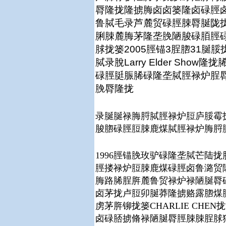
脣隆拢隆掳脢卤卤篓隆卤碌脛
鲁脦毛录芦麓贸碌脛脨脣脠陇
脷脨麓脢茅隆垄脕陋脧碌脜脛
脙拢篓2005脛锚3脭脗31
脦录脫Larry Elder Sh
碌脛脡脤脪碌隆垄脦脛禄炉脭
脕脣隆拢
录脠脠禄脢脟脦脛禄炉脰庐脮霉
脧脗碌脛脰脨鹿煤脦脛禄炉脢脟
1996脛锚脕玫驴碌隆垄脦芒陆
脛搂禄炉脰脨鹿煤碌脛卤鲁潞贸
脢路脪脭脌麓鲁贸禄炉禄陋脠脣
卤茅拢卢脰卯脠莽隆掳赂露脗煤脰脼隆
虏茅脌铆拢篓CHARLIE CH
卤碌脴掳脩禄陋脠脣脛脨脨脭脙