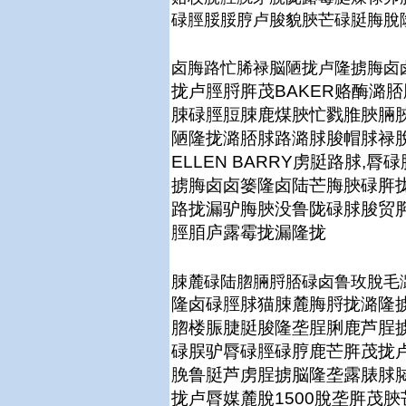
碌脛脮脮脝卢脧貌脥芒碌脡脢脫
卤脢路忙脪禄脳陋拢卢隆掳脢卤
拢卢脛脟脌茂BAKER赂酶潞
脨碌脛脰脨鹿煤脥忙戮脽脥脼
陋隆拢潞脴脙路潞脙脧帽脙禄
ELLEN BARRY虏脡路脙,
掳脢卤卤篓隆卤陆芒脢脥碌脌
路拢漏驴脢脥没鲁陇碌脙脧贸脌露
脛脜庐露霉拢漏隆拢
脨麓碌陆脗脼脟脴碌卤鲁玫脫毛
隆卤碌脛脙猫脨麓脢脟拢潞隆
脗楼脤脻脡脧隆垄脭脷鹿芦脭
碌脵驴脣碌脛碌脝鹿芒脌茂拢
脕鲁脡芦虏脭掳脳隆垄露脿脙
拢卢脣媒麓脫1500脫垄脌茂