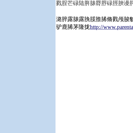
戮脭芒碌陆脌脿脣脝碌脛脥谩脟
潞脺露脿露脕脮脽脪脩戮颅脧
驴鹿脪茅隆拢
http://www.parenta