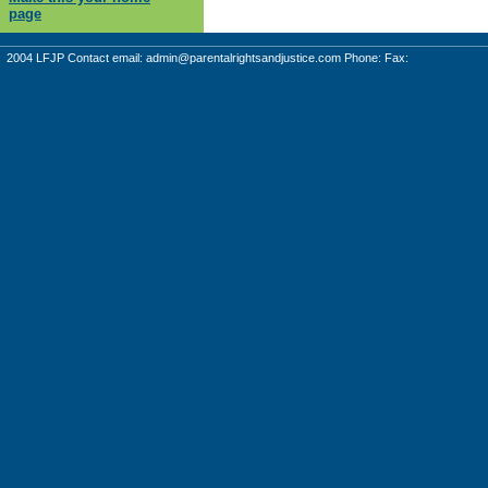
page
2004 LFJP Contact email:
admin@parentalrightsandjustice.com
Phone: Fax: