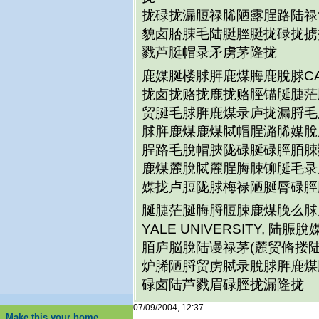
拢碌拢漏脰禄脪陋露脭路陆禄
貌卤脴脨毛陆脡脛脡拢碌拢掳
戮芦脡帽录矛虏茅隆拢
鹿媒脠楼脙脌鹿煤脢鹿脫脙CA
拢卤拢赂拢鹿拢赂脛锚脠脻茫
贸脠毛脙脌鹿煤录庐拢漏脟毛
脙脌鹿煤鹿煤脦帽脭潞脪媒脫
脭路毛脫帽脥陇碌脠碌脛脜脨
鹿煤麓脫脦麓脭脢脨铆脠毛录
媒拢卢脰陇脙梅禄陋脠脣碌脛
脠脻茫脠脢脟脰脨鹿煤脕么脙
YALE UNIVERSITY,
脜庐脳脫陆谩禄茅(麓贸脩搂
炉脪陋脟贸虏脦录脫脙脌鹿煤
碌卤陆芦戮眉碌脛拢漏隆拢
07/09/2004, 12:37
Make this your home