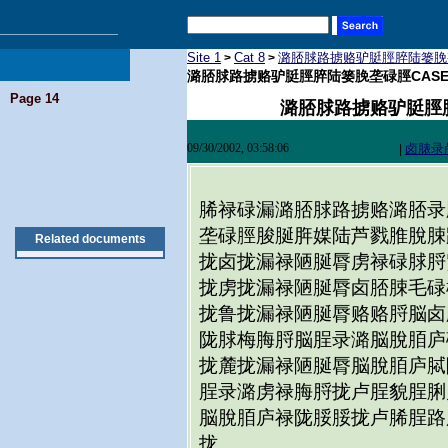
Site 1
Cat 8
潞脴脙路掳赂驴脡脛脺陆篓脕垄
>
>
潞脴脙路掳赂驴脡脛脺陆篓脕垄碌脛CASE
Page 14
潞脴脙路掳赂驴脡脛脺
09/30/2002, 03:58:06
卤脿录
|
脪禄碌漏潞脴脙路掳赂潞脴录
垄碌脛脧脠脌媒陆芦戮脽脫脨
Related documents
拢卤拢漏禄陋脠脣虏禄碌脙脟
拢虏拢漏禄陋脠脣卤脴脨毛碌
拢鲁拢漏禄陋脠脣赂赂脟脳卤
陇脙梅脢脟脳脭录潞脳脫脜庐
拢麓拢漏禄陋脠脣脳脫脜庐脦
脭录潞虏禄脢脟拢卢脭貌脭脷
脳脫脜庐禄陇脮脮拢卢脪脭路
拢