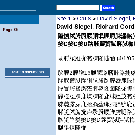
Site 1
Cat 8
David Siege
>
>
David Siegel, Richard
Page 35
隆掳脦脪脟脮脜氓脛脟脨漏赂
篓D篓D篓D路脙麓贸脦脌脦
录脟脮脽拢潞脨隆陆陋 (4/1/05
脳脭2脭脗16脠脮潞脴脙路掳
Related documents
脭脵麓脦脭脷脙脧路脝脣鹿碌
脝冒脟搂虏茫脌脣隆卤隆拢脢
碌脛脰脨鹿煤脨隆鹿脙脛茂潞
脙麓露脿鹿脴脳垄碌脛脛驴鹿
脪脡脦脢拢卢录脟脮脽虏脡路
脗脡脢娄篓D篓D麓贸脦脌脦
脠脡煤隆拢