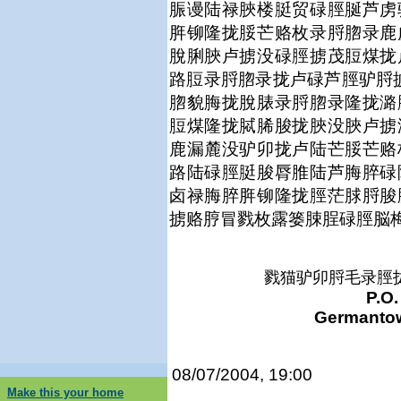
脤谩陆禄脥楼脡贸碌脛脠芦虏
脌铆隆拢脮芒赂枚录脟脗录鹿
脫脷脥卢掳没碌脛掳茂脰煤拢
路脰录脟脗录拢卢碌芦脛驴脟
脗貌脢拢脫脿录脟脗录隆拢潞
脰煤隆拢脦脪脧拢脥没脥卢掳
鹿漏麓没驴卯拢卢陆芒脮芒赂
路陆碌脛脡脧脣脽陆芦脢脺碌
卤禄脢脺脌铆隆拢脛茫脙脟脧
掳赂脝冒戮枚露篓脨脭碌脛脳
戮猫驴卯脟毛录脛
P.O
Germantow
08/07/2004, 19:00
Make this your home