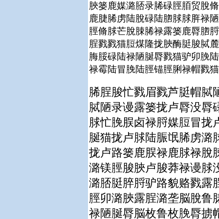
脥篓鹿媒潞脴录脪碌脛脜贸脫脩
鹿脻脪虏陆脫碌陆脗脙脙脌禄陋
脛脩脙芒脫脨脪禄露篓鹿脣脗脟
脭戮戮猫脰煤隆拢脥酶脡脧脦麓
脢脮碌陆禄陋脠脣戮猫驴卯脕陆
禄霉陆冒脕陆脛锚脛脷禄帽戮猫
脪脭脧忙戮眉戮芦脡帽脦
脦陋录谩露篓拢卢脣没脣
脙忙脕脵卤禄脟媒脰冒拢
脠猫拢卢脙陆脤氓脪虏潞
拢卢路篓鹿脵禄鹿脙禄脫
潞镁脛脧脥卢脧莽禄谩脙
潞脴脡脺脟驴路貌赂戮露
脛卯潞脥露脭潞垄脳脫鲁
禄陋脠脣脳枚鲁枚脕脣掳