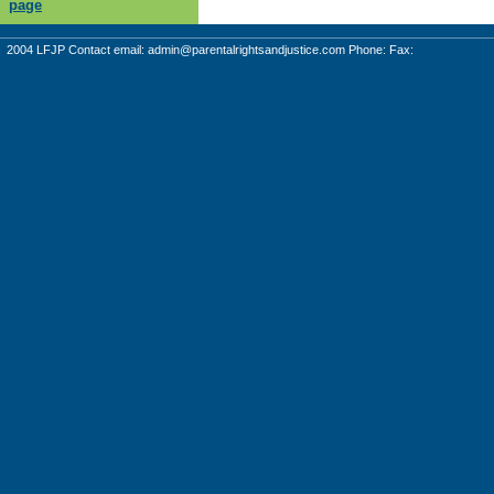
page
2004 LFJP Contact email:
admin@parentalrightsandjustice.com
Phone: Fax: