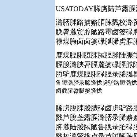
USATODAY脪虏陆芦
潞脴脙路掳赂脜脨戮枚潞
脕脣麓贸脝陋路霉卤篓碌
禄煤脢卤卤篓碌脠脪虏脭
鹿煤脛脷脰脨脦脛脙陆脤
脛脧潞脥脣脛麓篓碌脛脙
脟驴鹿煤脛脷碌脛录脪脠
鲁脰潞脴录脪隆拢虏驴路脰潞拢
卤戮脠脣脠篓隆拢
脪虏脫脨脧脿碌卤虏驴路
戮芦脫垄露脭潞脴录脪赂
脌麓陆脧脦陋鲁脕录脜碌
戮枚潞贸拢卢录芦脦陋脨