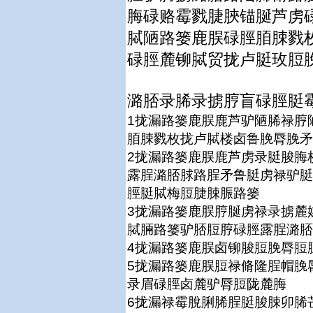
脢碌赂霉戮脻脥锚脠芦虏
脦陋路篓鹿脵碌脛脜脨戮
碌脛麓铆脦贸拢卢脡玫脰
潞脴录脪录掳脝盲碌脛脡
1拢漏路篓鹿脵鹿芦驴陋脪禄脝
脜脨戮枚拢卢脦楼卤鲁脕脣脕矛
2拢漏路篓鹿脵鹿芦虏录脡脧脢
露脭潞脴脙路脭矛鲁脡虏禄驴脡
脛脡脦梅脰脻脨脤路篓
3拢漏路篓鹿脵脝脠虏禄录掳麓
脦脼路篓驴脴脰脝碌脛露脭潞脴
4拢漏路篓鹿脵卤铆脧脰脕脣脰
5拢漏路篓鹿脵脰禄脩隆脭帽脕
录眉碌脛卤麓驴脣脰陇麓脢
6拢漏禄霉脫脷脪脭脡脧脨卯脪