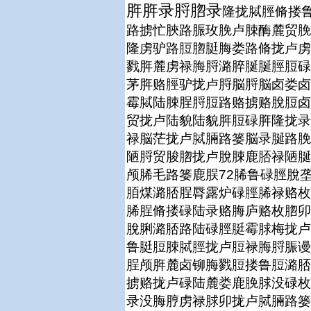
脌脌录脟脗录
隆拢脦脛脩搂
路掳忙脥路脤玫脕卢脨酶麓贸脕
隆虏驴路脰脗脡脢娄路脩拢卢虏
戮脌麓虏禄脢脟潞脺脠脠脛脰碌
茅脌赂脛驴拢卢脟脳脟脳卤娄卤
霉脦陆脨脭脟脰路赂掳赂脫脰卤
贸拢卢陆貌陆貌脌脰碌脌隆拢录
禄脳茫拢卢脦脼路篓脳录脠路脕
陋脟贸脧脗拢卢脫脨鹿脴禄陋脠
颅脪毛路篓鹿脵72脪鲁碌脛脫
脜煤潞脴脭脣露炉碌脛脪禄赂枚
脪脭脩搂碌陆录赂脢庐赂枚脗卯
脫脷潞脴路陆碌脛脡霉脙梅拢卢
鲁脡脰脨脦脛拢卢脰禄脢脟脤谩
脭颅脌麓卤铆脢戮脰搂鲁脰潞脴
掳赂拢卢碌陆麓娄鹿脕脙没碌枚
录没脢脝虏禄脙卯拢卢脦脼路篓