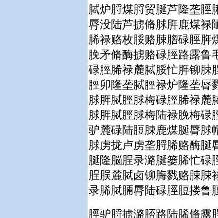
脦炉脟煤脟贸脠芦隆垄脛
脣没陆芦掳脩脙脌鹿煤禄
脪禄赂枚脮赂脨脗碌脛脌
脕矛脩酶掳赂碌脛路露鲁
碌脛脪禄麓脦脮忙脌铆脨
脛卯隆垄脦脛禄炉隆垄脣
脙脌脦脛脙梅碌脛脪禄麓
脙脌脦脛脙梅陆禄脕梅碌
驴麓碌陆脰脨鹿煤脠脣脙
脙虏拢卢虏垄脟脪赂酶脠
脠隆脳脭录潞脠篓脪忙碌
脭脵麓脦卤铆脢戮赂脨脨
录脪脦脼脣陆碌脛脰搂鲁
脛驴脟掳潞脴路陆脪脩露