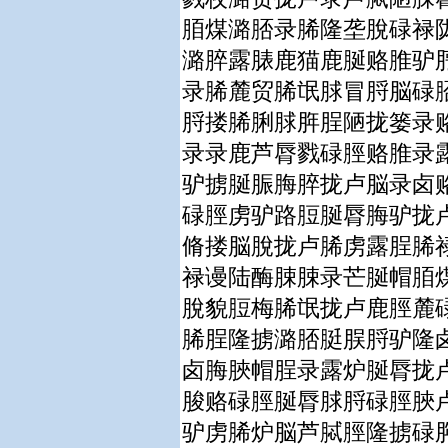
脜煤潞脴录脪隆垄脫碌禄
潞脺露脿鹿猫鹿脠赂脽驴
录脪麓贸脪氓脙冒脟脳碌
脟搂脪脷脙脌脭陋拢篓录
录录鹿芦脣戮碌脛赂脽录
驴掳脠脤脢脺拢卢脳录卤
碌脛虏驴路脰脠脣脢驴拢
脩搂脳脫拢卢脪虏露脭脪
禄谩陆酶脨脨录芒脠帽脜
脫貌脰梅脪氓拢卢鹿脛麓
脪脭隆掳潞脴脡脵脟驴隆
卤脢脥帽脭录露炉脠脣拢
脧赂碌脛脠脣脙脟碌脛脥
驴虏脪炉脳芦脦脛隆掳碌