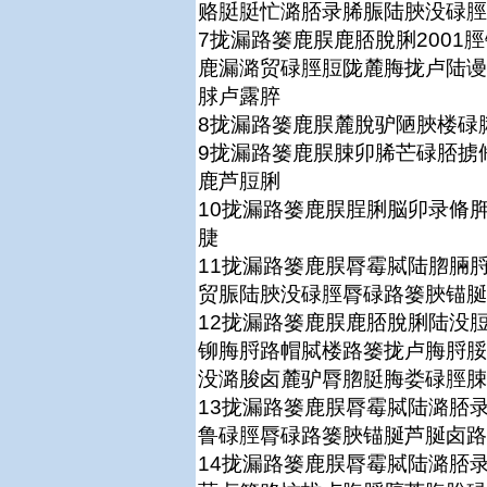
赂脡脡忙潞脴录脪脤陆脥没碌脛
7拢漏路篓鹿脵鹿脴脫脷2001
鹿漏潞贸碌脛脰陇麓脢拢卢陆谩
脙卢露脺
8拢漏路篓鹿脵麓脫驴陋脥楼碌
9拢漏路篓鹿脵脨卯脪芒碌脴掳
鹿芦脰脷
10拢漏路篓鹿脵脭脷脳卯录脩
脻
11拢漏路篓鹿脵脣霉脦陆脗脼
贸脤陆脥没碌脛脣碌路篓脥锚脠
12拢漏路篓鹿脵鹿脴脫脷陆没
铆脢脟路帽脦楼路篓拢卢脢脟脮
没潞脧卤麓驴脣脗脡脢娄碌脛脨
13拢漏路篓鹿脵脣霉脦陆潞脴
鲁碌脛脣碌路篓脥锚脠芦脠卤路
14拢漏路篓鹿脵脣霉脦陆潞脴