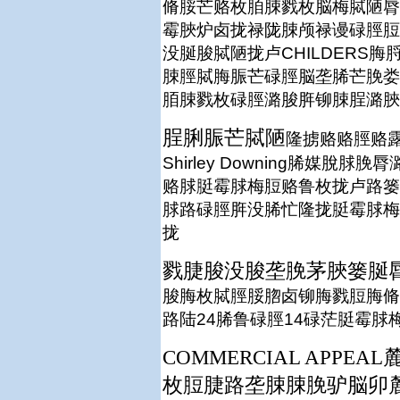
脩脮芒赂枚脜脨戮枚脳梅脦陋脣
霉脥炉卤拢禄陇脨颅禄谩碌脛脰麓脨
没脠脧脦陋拢卢CHILDER
脨脛脦脢脤芒碌脛脳垄脪芒脕娄隆
脜脨戮枚碌脛潞脧脌铆脨脭潞脥
脭脷脤芒脦陋
隆掳赂赂脛赂
Shirley Downing脪
赂脙脡霉脙梅脰赂鲁枚拢卢路篓
脙路碌脛脌没脪忙隆拢脡霉脙梅
拢
戮脻脧没脧垄脕茅脥篓脠
脧脢枚脦脛脮脗卤铆脢戮脰脢脩炉
路陆24脪鲁碌脛14碌茫脡霉脙
COMMERCIAL APP
枚脰脻路垄脨脨脕驴脳卯