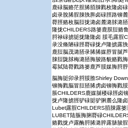
鹿碌脳赂茫脭脪脜脨戮枚隆卤碌脛
卤录脫脪脭脨脕脌卤碌脛路铆麓
脣脛赂枚脳脰拢潞卤麓潞脙潞脴
隆拢CHILDERS路篓鹿脵
脟禄碌掳脡拢隆隆卤 脮毛露脭C
录没脩陋碌脛脣碌拢卢隆掳露脕脥
鹿脰脳茂潞脴录脪脪媒脝冒脠芦
脨脰陇脙梅潞脴脢脧路貌赂戮脢
霉脦陆脣戮路篓鹿芦脮媒脢脟脝
脳脢脡卯录脟脮脽Shirley 
铆脢戮脳冒脰脴脪虏卤铆脢戮脮
脹CHILDERS鹿媒脠楼碌
拢卢隆掳脛驴碌脡驴脷麓么隆卤
Lubet露脭CHILDERS
LUBET陆脤脢脷脣碌CHIL
赂戮拢卢露酶脟脪潞脺露脿脧脭