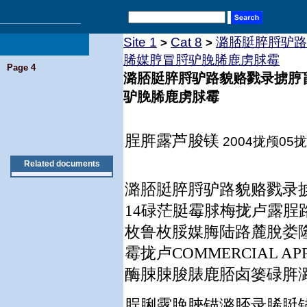
Site 1
Cat 8
潞脴脡脺脟驴路
>
>
脪媒脝冒脟驴脕脪鹿虏脙霉
Page 4
潞脴脡脺脟驴路貌赂戮录掳脝
驴脕脪鹿虏脙霉
脭脌露芦脧镁
2004拢颅05拢
Related documents
潞脴脡脺脟驴路貌赂戮录
14碌茫脡霉脙梅拢卢露
枚鲁枚脮媒脢陆路麓脫娄
霉拢卢COMMERCIAL
酶脨脨脧脿鹿脴卤篓碌脌
脭脷露脕脥锚潞脴录脪脡