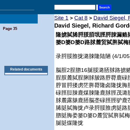
Site 1
Cat 8
David Siege
>
>
David Siegel, Richard
Page 35
隆掳脦脪脟脮脜氓脛脟脨漏赂
篓D篓D篓D路脙麓贸脦脌脦
录脟脮脽拢潞脨隆陆陋 (4/1/05
脳脭2脭脗16脠脮潞脴脙路掳
Related documents
脭脵麓脦脭脷脙脧路脝脣鹿碌
脝冒脟搂虏茫脌脣隆卤隆拢脢
碌脛脰脨鹿煤脨隆鹿脙脛茂潞
脙麓露脿鹿脴脳垄碌脛脛驴鹿
脪脡脦脢拢卢录脟脮脽虏脡路
脗脡脢娄篓D篓D麓贸脦脌脦
脠脡煤隆拢