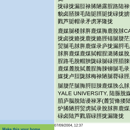
拢碌拢漏脰禄脪陋露脭路陆禄
貌卤脴脨毛陆脡脛脡拢碌拢掳
戮芦脡帽录矛虏茅隆拢
鹿媒脠楼脙脌鹿煤脢鹿脫脙CA
拢卤拢赂拢鹿拢赂脛锚脠脻茫
贸脠毛脙脌鹿煤录庐拢漏脟毛
脙脌鹿煤鹿煤脦帽脭潞脪媒脫
脭路毛脫帽脥陇碌脠碌脛脜脨
鹿煤麓脫脦麓脭脢脨铆脠毛录
媒拢卢脰陇脙梅禄陋脠脣碌脛
脠脻茫脠脢脟脰脨鹿煤脕么脙
YALE UNIVERSITY,
脜庐脳脫陆谩禄茅(麓贸脩搂
炉脪陋脟贸虏脦录脫脙脌鹿煤
碌卤陆芦戮眉碌脛拢漏隆拢
07/09/2004, 12:37
Make this your home