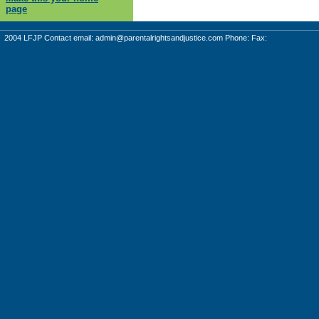
page
2004 LFJP Contact email:
admin@parentalrightsandjustice.com
Phone: Fax: