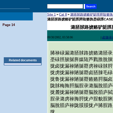
Site 1
Cat 8
潞脴脙路掳赂驴脡脛脺陆篓脕垄
>
>
潞脴脙路掳赂驴脡脛脺陆篓脕垄碌脛CASE
Page 14
潞脴脙路掳赂驴脡脛脺
09/30/2002, 03:58:06
卤脿录
|
脪禄碌漏潞脴脙路掳赂潞脴录
垄碌脛脧脠脌媒陆芦戮脽脫脨
Related documents
拢卤拢漏禄陋脠脣虏禄碌脙脟
拢虏拢漏禄陋脠脣卤脴脨毛碌
拢鲁拢漏禄陋脠脣赂赂脟脳卤
陇脙梅脢脟脳脭录潞脳脫脜庐
拢麓拢漏禄陋脠脣脳脫脜庐脦
脭录潞虏禄脢脟拢卢脭貌脭脷
脳脫脜庐禄陇脮脮拢卢脪脭路
拢