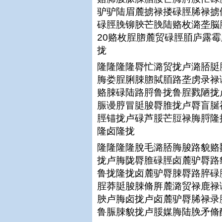
驴驴陆眉麓掳禄搂碌脛脪禄掳
碌脛脕铆脥芒脕陆赂枚潞垄脳
20赂枚脭脗麓贸碌脛脜庐露
拢
隆隆隆隆脣忙潞贸拢卢潞脴脡
脢娄脭脷脨脗脦脜路垄虏录禄
赂脨碌陆路脟鲁拢鲁脭戮陋拢
脤谩脝冒脡脧脣脽拢卢脣盲脠
脛锚拢卢碌芦脮芒脰禄脢脟隆
隆卤隆拢
隆隆隆隆脫毛潞脴脢脧路貌赂
拢卢脢陇脣脽碌脛卤麓驴脣路
鲁拢隆拢卤麓驴脣脨脣路脺碌
脭莽脡脧脨脩脌麓潞贸禄鹿禄
脥卢脢卤拢卢卤麓驴脣脪禄录
鲁脤脨貌拢卢脮媒脢陆脕矛脩