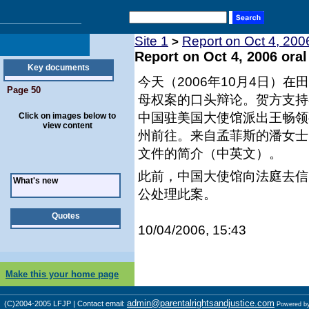
Site 1
Report on Oct 4, 200
>
Report on Oct 4, 2006 ora
Key documents
今天（2006年10月4日）
Page 50
母权案的口头辩论。贺方支持
中国驻美国大使馆派出王畅领
Click on images below to
view content
州前往。来自孟菲斯的潘女士
文件的简介（中英文）。
此前，中国大使馆向法庭去信
What's new
公处理此案。
Quotes
10/04/2006, 15:43
Make this your home page
admin@parentalrightsandjustice.com
(C)2004-2005 LFJP | Contact email:
Powered b